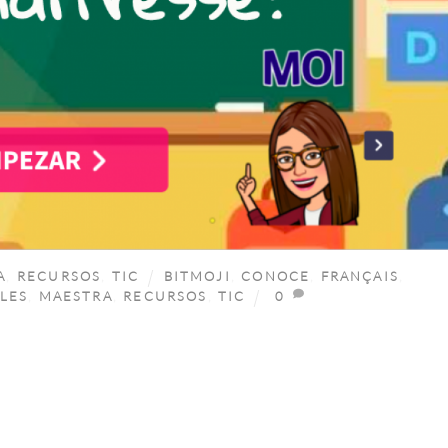
A
,
RECURSOS
,
TIC
BITMOJI
,
CONOCE
,
FRANÇAIS
,
LES
,
MAESTRA
,
RECURSOS
,
TIC
0