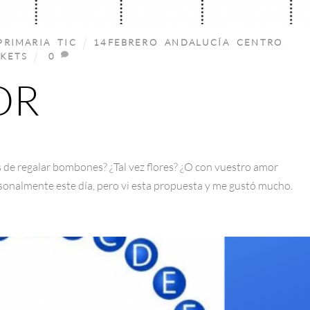
PRIMARIA
,
TIC
14FEBRERO
,
ANDALUCÍA
,
CENTRO
,
CKETS
0
OR
is de regalar bombones? ¿Tal vez flores? ¿O con vuestro amor
sonalmente este día, pero vi esta propuesta y me gustó mucho.