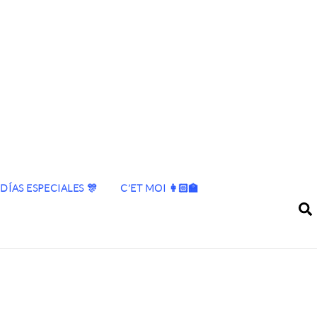
DÍAS ESPECIALES 🎊
C’ET MOI 👩🏻‍🏫