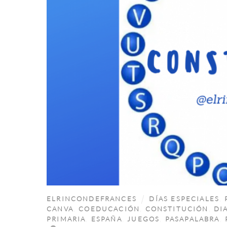
ELRINCONDEFRANCES
DÍAS ESPECIALES
,
CANVA
,
COEDUCACIÓN
,
CONSTITUCIÓN
,
DI
PRIMARIA
,
ESPAÑA
,
JUEGOS
,
PASAPALABRA
,