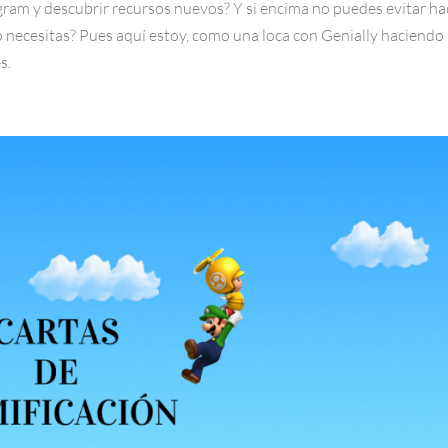
ram y descubrir recursos nuevos? Y si encima no puedes evitar ha
o necesitas? Pues aquí estoy, como una loca con Genially haciendo
s.