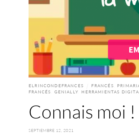
ELRINCONDEFRANCES
FRANCÉS
,
PRIMARI
FRANCÉS
,
GENIALLY
,
HERRAMIENTAS DIGITA
Connais moi !
SEPTIEMBRE 12, 2021