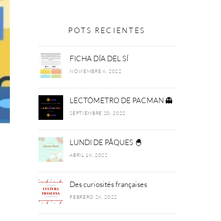
POTS RECIENTES
FICHA DÍA DEL SÍ
NOVIEMBRE 6, 2022
LECTÓMETRO DE PACMAN 👻
SEPTIEMBRE 20, 2022
LUNDI DE PÂQUES 🐣
ABRIL 18, 2022
Des curiosités françaises
FEBRERO 28, 2022