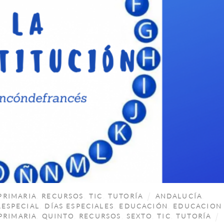
PRIMARIA
,
RECURSOS
,
TIC
,
TUTORÍA
ANDALUCÍA
,
AESPECIAL
,
DÍAS ESPECIALES
,
EDUCACIÓN
,
EDUCACION
PRIMARIA
,
QUINTO
,
RECURSOS
,
SEXTO
,
TIC
,
TUTORÍA