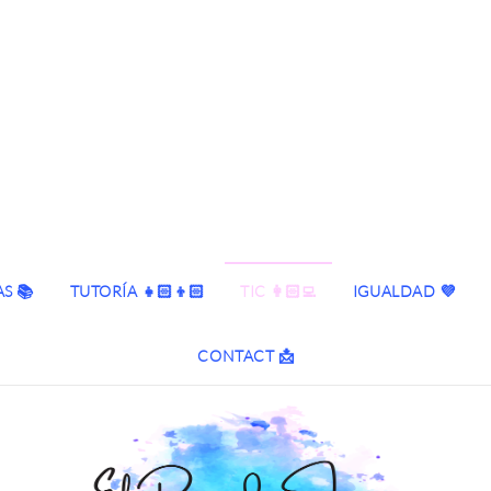
S 📚
TUTORÍA 👧🏻👦🏻
TIC 👩🏻‍💻
IGUALDAD 💜
CONTACT 📩