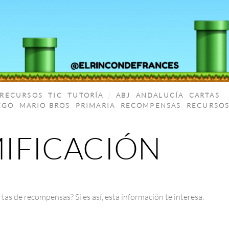
RECURSOS
,
TIC
,
TUTORÍA
ABJ
,
ANDALUCÍA
,
CARTAS
,
EGO
,
MARIO BROS
,
PRIMARIA
,
RECOMPENSAS
,
RECURSO
IFICACIÓN
tas de recompensas? Si es así, esta información te interesa.