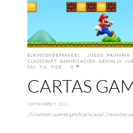
ELRINCONDEFRANCES
JUEGO
,
PRIMARIA
,
CLASSCRAFT
,
GAMIFICACIÓN
,
GENIALLY
,
JU
TAC
,
TIC
,
TICE
0
CARTAS GAM
SEPTIEMBRE 5, 2021
¿Tú también quieres gamificar tu aula? ¿Necesitas car