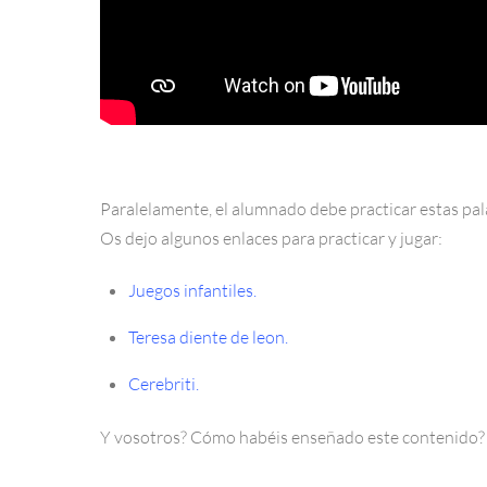
Paralelamente, el alumnado debe practicar estas pala
Os dejo algunos enlaces para practicar y jugar:
Juegos infantiles.
Teresa diente de leon.
Cerebriti.
Y vosotros? Cómo habéis enseñado este contenido?