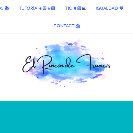
S 📚
TUTORÍA 👧🏻👦🏻
TIC 👩🏻‍💻
IGUALDAD 💜
CONTACT 📩