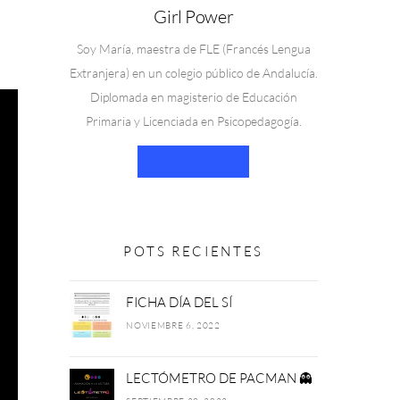
Girl Power
Soy María, maestra de FLE (Francés Lengua
Extranjera) en un colegio público de Andalucía.
Diplomada en magisterio de Educación
Primaria y Licenciada en Psicopedagogía.
LEER MÁS
POTS RECIENTES
FICHA DÍA DEL SÍ
NOVIEMBRE 6, 2022
LECTÓMETRO DE PACMAN 👻