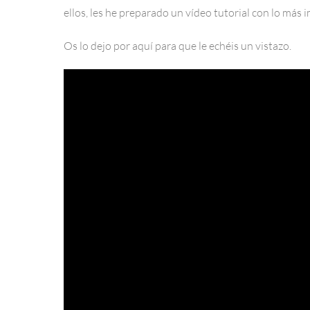
ellos, les he preparado un vídeo tutorial con lo más
Os lo dejo por aquí para que le echéis un vistazo.