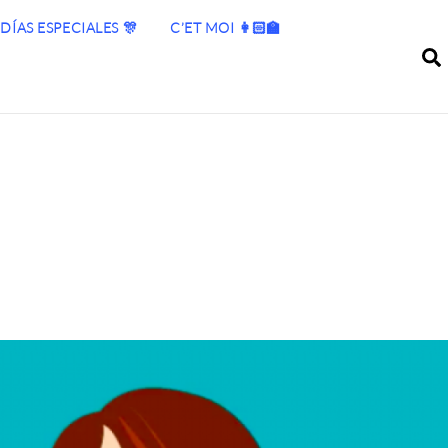
DÍAS ESPECIALES 🎊
C’ET MOI 👩🏻‍🏫