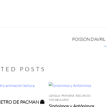
POISSON D’AVRIL
ATED POSTS
LENGUA
,
PRIMARIA
,
RECURSOS
,
VOCABULARIO
ETRO DE PACMAN 👻
Sinónimos y Antónimos