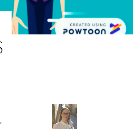
S
ger