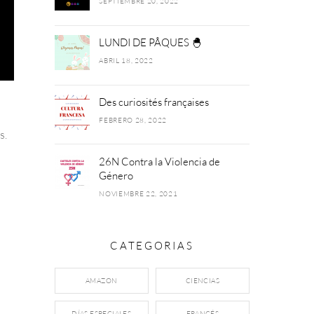
SEPTIEMBRE 20, 2022
LUNDI DE PÂQUES 🐣
ABRIL 18, 2022
Des curiosités françaises
FEBRERO 28, 2022
s.
26N Contra la Violencia de
Género
NOVIEMBRE 22, 2021
CATEGORIAS
AMAZON
CIENCIAS
DÍAS ESPECIALES
FRANCÉS