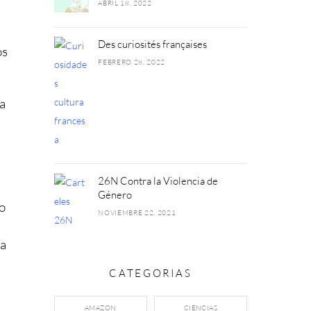
ABRIL 18, 2022
Des curiosités françaises
os
FEBRERO 28, 2022
a
26N Contra la Violencia de
Género
o
NOVIEMBRE 22, 2021
la
CATEGORIAS
AMAZON
CIENCIAS