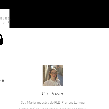
BLES
,
0

ble
Girl Power
Soy María, maestra de FLE (Francés Lengua