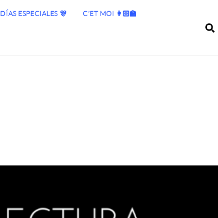
DÍAS ESPECIALES 🎊
C’ET MOI 👩🏻‍🏫