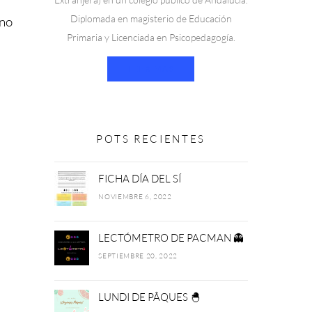
Extranjera) en un colegio público de Andalucía.
Diplomada en magisterio de Educación
 no
Primaria y Licenciada en Psicopedagogía.
LEER MÁS
POTS RECIENTES
FICHA DÍA DEL SÍ
NOVIEMBRE 6, 2022
LECTÓMETRO DE PACMAN 👻
SEPTIEMBRE 20, 2022
LUNDI DE PÂQUES 🐣