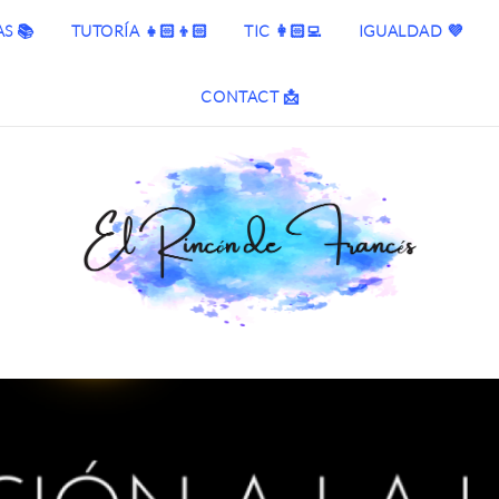
S 📚
TUTORÍA 👧🏻👦🏻
TIC 👩🏻‍💻
IGUALDAD 💜
CONTACT 📩