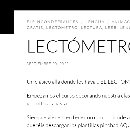
ELRINCONDEFRANCES
LENGUA
ANIMA
GRATIS
,
LECTÓMETRO
,
LECTURA
,
LEER
,
LEN
LECTÓMETR
SEPTIEMBRE 20, 2022
Un clásico allá donde los haya… EL LECTÓ
Empezamos el curso decorando nuestra clase
y bonito a la vista.
Siempre viene bien tener un corcho donde apu
queréis descargar las plantillas pinchad
AQU