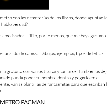
ómetro con las estanterías de los libros, donde apuntan l
s hablo verdad?
ada motivador…
👎🏼
o, por lo menos, que me haya gustado 
he lanzado de cabeza. Dibujos, ejemplos, tipos de letras,
a gratuita con varios títulos y tamaños. También os dej
mnado pueda poner su nombre dentro y pegarlo en el
mente, varias plantillas de fantasmitas para que escriban 
o.
ÓMETRO PACMAN