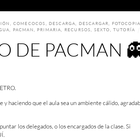
CIÓN
,
COMECOCOS
,
DESCARGA
,
DESCARGAR
,
FOTOCOPIA
GUA
,
PACMAN
,
PRIMARIA
,
RECURSOS
,
SEXTO
,
TUTORÍA
O DE PACMAN 
METRO.
 y haciendo que el aula sea un ambiente cálido, agrada
ntar los delegados, o los encargados de la clase. Si
Í.