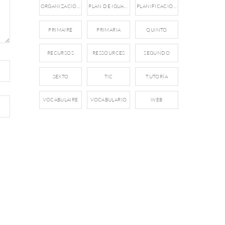
ORGANIZACIÓN
PLAN DE IGUALDAD
PLANIFICACIÓN
PRIMAIRE
PRIMARIA
QUINTO
RECURSOS
RESSOURCES
SEGUNDO
SEXTO
TIC
TUTORÍA
VOCABULAIRE
VOCABULARIO
WEB