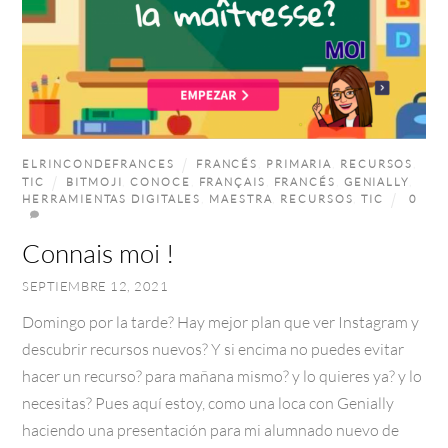
ELRINCONDEFRANCES
FRANCÉS
,
PRIMARIA
,
RECURSOS
,
TIC
BITMOJI
,
CONOCE
,
FRANÇAIS
,
FRANCÉS
,
GENIALLY
,
HERRAMIENTAS DIGITALES
,
MAESTRA
,
RECURSOS
,
TIC
0
Connais moi !
SEPTIEMBRE 12, 2021
Domingo por la tarde? Hay mejor plan que ver Instagram y
descubrir recursos nuevos? Y si encima no puedes evitar
hacer un recurso? para mañana mismo? y lo quieres ya? y lo
necesitas? Pues aquí estoy, como una loca con Genially
haciendo una presentación para mi alumnado nuevo de