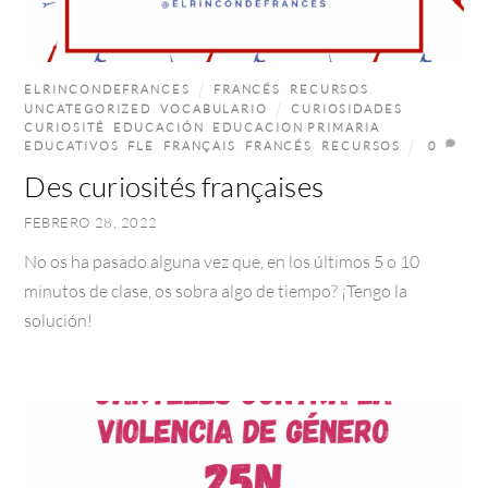
ELRINCONDEFRANCES
FRANCÉS
,
RECURSOS
,
UNCATEGORIZED
,
VOCABULARIO
CURIOSIDADES
,
CURIOSITÉ
,
EDUCACIÓN
,
EDUCACION PRIMARIA
,
EDUCATIVOS
,
FLE
,
FRANÇAIS
,
FRANCÉS
,
RECURSOS
0
Des curiosités françaises
FEBRERO 28, 2022
No os ha pasado alguna vez que, en los últimos 5 o 10
minutos de clase, os sobra algo de tiempo? ¡Tengo la
solución!