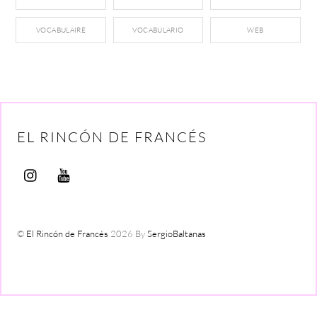
VOCABULAIRE
VOCABULARIO
WEB
EL RINCÓN DE FRANCÉS
©
El Rincón de Francés
2026
By
SergioBaltanas