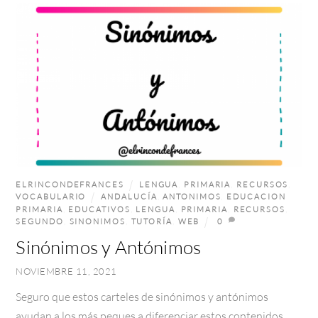
ELRINCONDEFRANCES
LENGUA
,
PRIMARIA
,
RECURSOS
,
VOCABULARIO
ANDALUCÍA
,
ANTONIMOS
,
EDUCACION
PRIMARIA
,
EDUCATIVOS
,
LENGUA
,
PRIMARIA
,
RECURSOS
,
SEGUNDO
,
SINONIMOS
,
TUTORÍA
,
WEB
0
Sinónimos y Antónimos
NOVIEMBRE 11, 2021
Seguro que estos carteles de sinónimos y antónimos
ayudan a los más peques a diferenciar estos contenidos