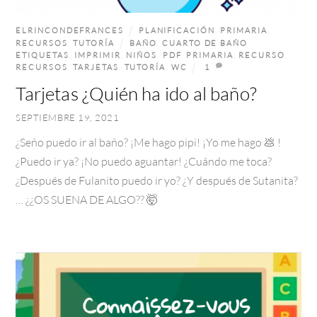
ELRINCONDEFRANCES
PLANIFICACIÓN
,
PRIMARIA
,
RECURSOS
,
TUTORÍA
BAÑO
,
CUARTO DE BAÑO
,
ETIQUETAS
,
IMPRIMIR
,
NIÑOS
,
PDF
,
PRIMARIA
,
RECURSO
,
RECURSOS
,
TARJETAS
,
TUTORÍA
,
WC
1
Tarjetas ¿Quién ha ido al baño?
SEPTIEMBRE 19, 2021
¿Seño puedo ir al baño? ¡Me hago pipi! ¡Yo me hago 💩 !
¿Puedo ir ya? ¡No puedo aguantar! ¿Cuándo me toca?
¿Después de Fulanito puedo ir yo? ¿Y después de Sutanita?
… ¿¿OS SUENA DE ALGO?? 🤯