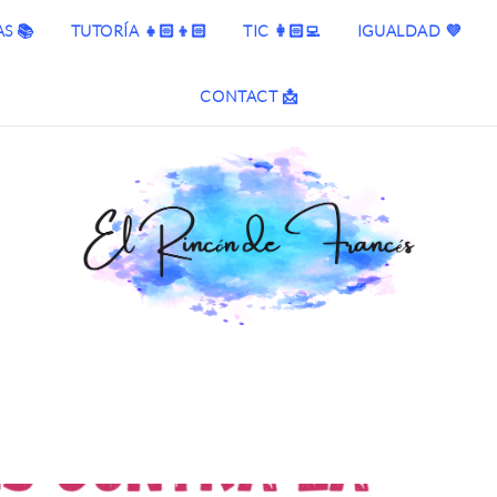
S 📚
TUTORÍA 👧🏻👦🏻
TIC 👩🏻‍💻
IGUALDAD 💜
CONTACT 📩