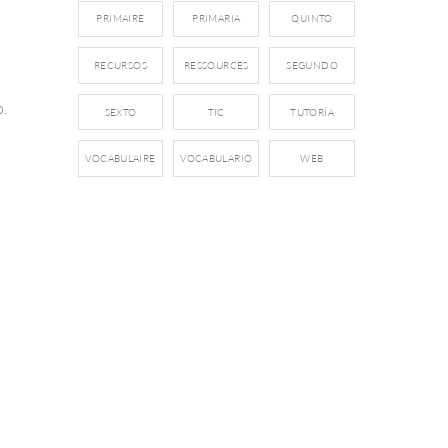
PRIMAIRE
PRIMARIA
QUINTO
RECURSOS
RESSOURCES
SEGUNDO
o.
SEXTO
TIC
TUTORÍA
VOCABULAIRE
VOCABULARIO
WEB