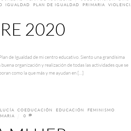
O
,
IGUALDAD
,
PLAN DE IGUALDAD
,
PRIMARIA
,
VIOLENCI
RE 2020
 Plan de Igualdad de mi centro educativo. Siento una grandísima
a buena organización y realización de todas las actividades que se
aboran como la que más y me ayudan en […]
LUCÍA
,
COEDUCACIÓN
,
EDUCACIÓN
,
FEMINISMO
,
IMARIA
0