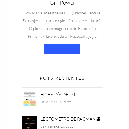
Girl Power
Soy María, maestra de FLE (Francés Lengua
Extranjera) en un colegio público de Andalucía.
Diplomada en magisterio de Educación
Primaria y Licenciada en Psicopedagogía.
LEER MÁS
POTS RECIENTES
FICHA DÍA DEL SÍ
NOVIEMBRE 6, 2022
LECTÓMETRO DE PACMAN 👻
SEPTIEMBRE 20, 2022