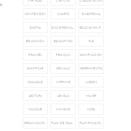
CARTELES
CIENCIAS
COEDUCACIÓN
A
CONTENIDOS
CUARTO
DIAESPECIAL
DIGITAL
DÍAS ESPECIALES
EDUCACION PRIMARIA
EDUCACIÓN
EDUCATIVOS
FLE
FRANCÉS
FRANÇAIS
GAMIFICACIÓN
GAMIFICAR
GENIALLY
HERRAMIENTAS
IGUALDAD
IMPRIMIR
JUEGOS
LECTURA
LENGUA
MUJER
MUSIQUE
NAVIDAD
NOEL
ORGANIZACIÓN
PLAN DE IGUALDAD
PLANIFICACIÓN