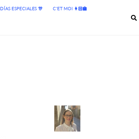
DÍAS ESPECIALES 🎊
C’ET MOI 👩🏻‍🏫