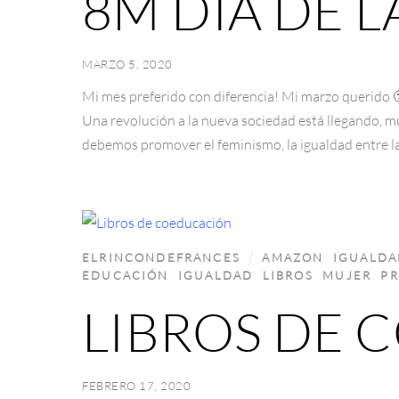
8M DÍA DE 
MARZO 5, 2020
Mi mes preferido con diferencia! Mi marzo querido 🙂
Una revolución a la nueva sociedad está llegando, m
debemos promover el feminismo, la igualdad entre la
ELRINCONDEFRANCES
AMAZON
,
IGUALDA
EDUCACIÓN
,
IGUALDAD
,
LIBROS
,
MUJER
,
PR
LIBROS DE
FEBRERO 17, 2020