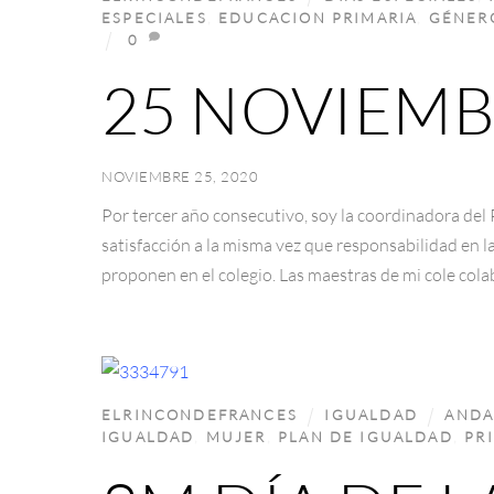
ESPECIALES
,
EDUCACION PRIMARIA
,
GÉNER
0
25 NOVIEMB
NOVIEMBRE 25, 2020
Por tercer año consecutivo, soy la coordinadora del
satisfacción a la misma vez que responsabilidad en l
proponen en el colegio. Las maestras de mi cole col
ELRINCONDEFRANCES
IGUALDAD
ANDA
IGUALDAD
,
MUJER
,
PLAN DE IGUALDAD
,
PR