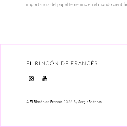
importancia del papel femenino en el mundo científi
EL RINCÓN DE FRANCÉS
©
El Rincón de Francés
2026
By
SergioBaltanas