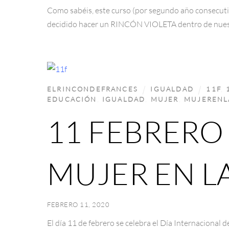
Como sabéis, este curso (por segundo año consecuti
decidido hacer un RINCÓN VIOLETA dentro de nuest
ELRINCONDEFRANCES
IGUALDAD
11F
,
EDUCACIÓN
,
IGUALDAD
,
MUJER
,
MUJERENL
11 FEBRERO 
MUJER EN L
FEBRERO 11, 2020
El día 11 de febrero se celebra el Día Internacional d