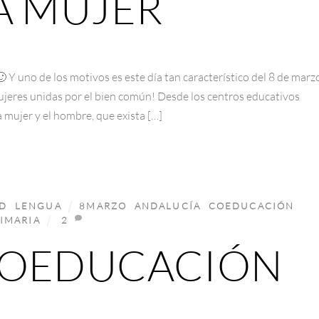
LA MUJER
 Y uno de los motivos es este día tan característico del 8 de marz
ujeres unidas por el bien común! Desde los centros educativos
 mujer y el hombre, que exista […]
D
,
LENGUA
8MARZO
,
ANDALUCÍA
,
COEDUCACIÓN
,
IMARIA
2
 COEDUCACIÓN