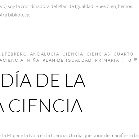
vo) soy la coordinadora del Plan de Igualdad. Pues bien, hemos
ra biblioteca.
11FEBRERO
,
ANDALUCÍA
,
CIENCIA
,
CIENCIAS
,
CUARTO
,
ACIENCIA
,
NIÑA
,
PLAN DE IGUALDAD
,
PRIMARIA
0
DÍA DE LA
A CIENCIA
e la Mujer y la Niña en la Ciencia. Un día que pone de manifiesto la