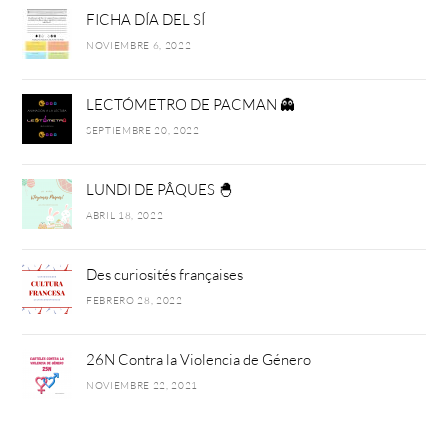
FICHA DÍA DEL SÍ
NOVIEMBRE 6, 2022
LECTÓMETRO DE PACMAN 👻
SEPTIEMBRE 20, 2022
LUNDI DE PÂQUES 🐣
ABRIL 18, 2022
Des curiosités françaises
FEBRERO 28, 2022
26N Contra la Violencia de Género
NOVIEMBRE 22, 2021