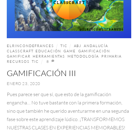
ELRINCONDEFRANCES
TIC
ABJ
,
ANDALUCÍA
,
CLASSCRAFT
,
EDUCACIÓN
,
GAME
,
GAMIFICACIÓN
,
GAMIFICAR
,
HERRAMIENTAS
,
METODOLOGÍA
,
PRIMARIA
,
RECURSOS
,
TIC
8
GAMIFICACIÓN III
ENERO 23, 2020
Pues parece ser que sí, que esto de la gamificación
engancha… No tuve bastante con la primera formación,
sino que también he querido aventurarme en una segunda
fase sobre este aprendizaje lúdico. ¡TRANSFORMEMOS
NUESTRAS CLASES EN EXPERIENCIAS MEMORABLES!