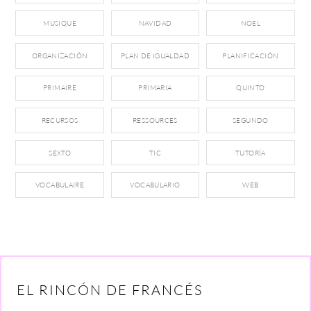
MUSIQUE
NAVIDAD
NOEL
ORGANIZACIÓN
PLAN DE IGUALDAD
PLANIFICACIÓN
PRIMAIRE
PRIMARIA
QUINTO
RECURSOS
RESSOURCES
SEGUNDO
SEXTO
TIC
TUTORÍA
VOCABULAIRE
VOCABULARIO
WEB
EL RINCÓN DE FRANCÉS