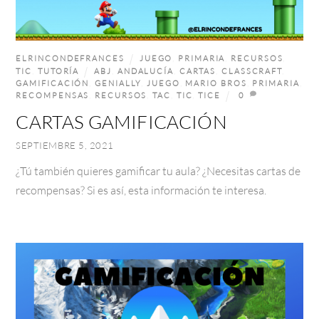
ELRINCONDEFRANCES
JUEGO
,
PRIMARIA
,
RECURSOS
,
TIC
,
TUTORÍA
ABJ
,
ANDALUCÍA
,
CARTAS
,
CLASSCRAFT
,
GAMIFICACIÓN
,
GENIALLY
,
JUEGO
,
MARIO BROS
,
PRIMARIA
,
RECOMPENSAS
,
RECURSOS
,
TAC
,
TIC
,
TICE
0
CARTAS GAMIFICACIÓN
SEPTIEMBRE 5, 2021
¿Tú también quieres gamificar tu aula? ¿Necesitas cartas de
recompensas? Si es así, esta información te interesa.