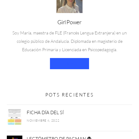
Girl Power
Soy María, maestra de FLE (Francés Lengua Extranjera) en un
colegio público de Andalucía. Diplomada en magisterio de
Educación Primaria y Licenciada en Psicopedagogía.
LEER MÁS
POTS RECIENTES
FICHA DÍA DEL SÍ
NOVIEMBRE 6, 2022
LECTÓMETRO DE PACMAN 👻