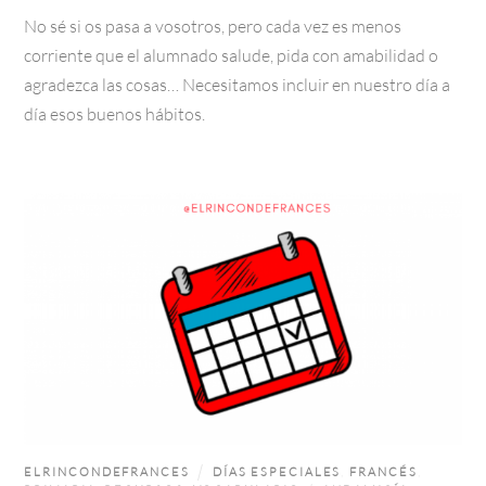
No sé si os pasa a vosotros, pero cada vez es menos
corriente que el alumnado salude, pida con amabilidad o
agradezca las cosas… Necesitamos incluir en nuestro día a
día esos buenos hábitos.
ELRINCONDEFRANCES
DÍAS ESPECIALES
,
FRANCÉS
,