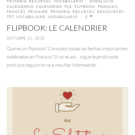
PRIMARIA
,
RECURSOS
,
VOCABULARIO
ANDALUCÍA
,
CALENDARIO
,
CALENDRIER
,
FLE
,
FLIPBOOK
,
FRANÇAIS
,
FRANCÉS
,
PRIMAIRE
,
PRIMARIA
,
RECURSOS
,
RESSOURCES
,
TPT
,
VOCABULAIRE
,
VOCABULARIO
0
FLIPBOOK: LE CALENDRIER
OCTUBRE 26, 2020
Qué es un flipbook? Conocéis todas las fechas importantes
celebradas en Francia? Si no es así… sigue leyendo este
post que seguro te va a resultar interesante.