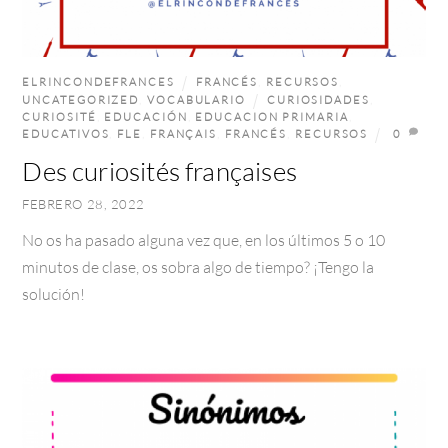
ELRINCONDEFRANCES
FRANCÉS
,
RECURSOS
,
UNCATEGORIZED
,
VOCABULARIO
CURIOSIDADES
,
CURIOSITÉ
,
EDUCACIÓN
,
EDUCACION PRIMARIA
,
EDUCATIVOS
,
FLE
,
FRANÇAIS
,
FRANCÉS
,
RECURSOS
0
Des curiosités françaises
FEBRERO 28, 2022
No os ha pasado alguna vez que, en los últimos 5 o 10
minutos de clase, os sobra algo de tiempo? ¡Tengo la
solución!