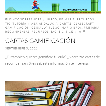
ELRINCONDEFRANCES
JUEGO
,
PRIMARIA
,
RECURSOS
,
TIC
,
TUTORÍA
ABJ
,
ANDALUCÍA
,
CARTAS
,
CLASSCRAFT
,
GAMIFICACIÓN
,
GENIALLY
,
JUEGO
,
MARIO BROS
,
PRIMARIA
,
RECOMPENSAS
,
RECURSOS
,
TAC
,
TIC
,
TICE
0
CARTAS GAMIFICACIÓN
SEPTIEMBRE 5, 2021
¿Tú también quieres gamificar tu aula? ¿Necesitas cartas de
recompensas? Si es así, esta información te interesa.