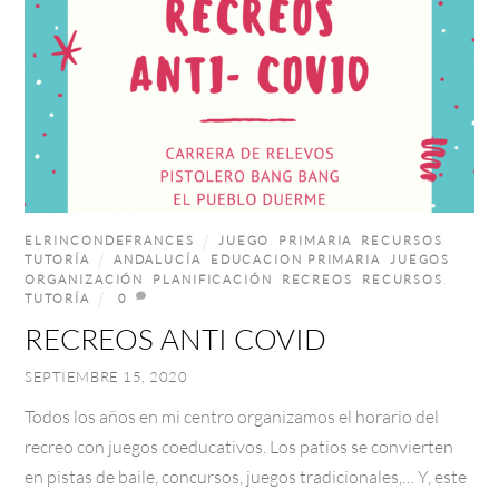
ELRINCONDEFRANCES
JUEGO
,
PRIMARIA
,
RECURSOS
,
TUTORÍA
ANDALUCÍA
,
EDUCACION PRIMARIA
,
JUEGOS
,
ORGANIZACIÓN
,
PLANIFICACIÓN
,
RECREOS
,
RECURSOS
,
TUTORÍA
0
RECREOS ANTI COVID
SEPTIEMBRE 15, 2020
Todos los años en mi centro organizamos el horario del
recreo con juegos coeducativos. Los patios se convierten
en pistas de baile, concursos, juegos tradicionales,… Y, este