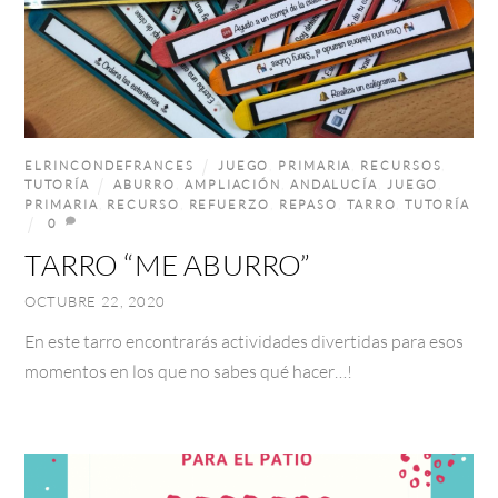
ELRINCONDEFRANCES
JUEGO
,
PRIMARIA
,
RECURSOS
,
TUTORÍA
ABURRO
,
AMPLIACIÓN
,
ANDALUCÍA
,
JUEGO
,
PRIMARIA
,
RECURSO
,
REFUERZO
,
REPASO
,
TARRO
,
TUTORÍA
0
TARRO “ME ABURRO”
OCTUBRE 22, 2020
En este tarro encontrarás actividades divertidas para esos
momentos en los que no sabes qué hacer…!