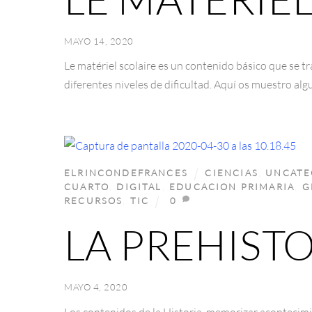
MAYO 14, 2020
Le matériel scolaire es un contenido básico que se 
diferentes niveles de dificultad. Aquí os muestro alg
ELRINCONDEFRANCES
CIENCIAS
,
UNCATE
CUARTO
,
DIGITAL
,
EDUCACION PRIMARIA
,
G
RECURSOS
,
TIC
0
LA PREHIST
MAYO 4, 2020
Los contenidos de la Historia, memorizar acontecim