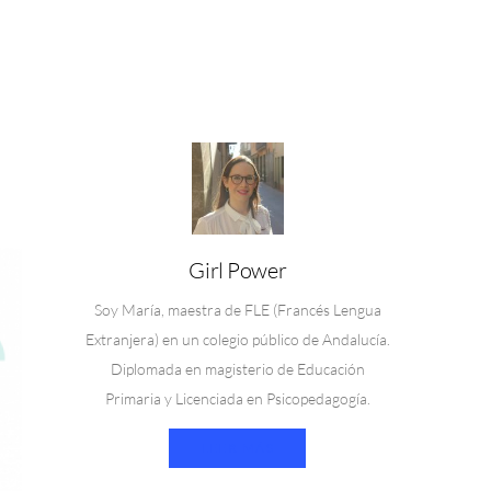
Girl Power
Soy María, maestra de FLE (Francés Lengua
Extranjera) en un colegio público de Andalucía.
Diplomada en magisterio de Educación
Primaria y Licenciada en Psicopedagogía.
LEER MÁS