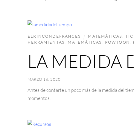
ELRINCONDEFRANCES
MATEMÁTICAS
,
TIC
HERRAMIENTAS
,
MATEMÁTICAS
,
POWTOON
,
LA MEDIDA 
MARZO 18, 2020
Antes de contarte un poco más de la medida del tie
momentos.