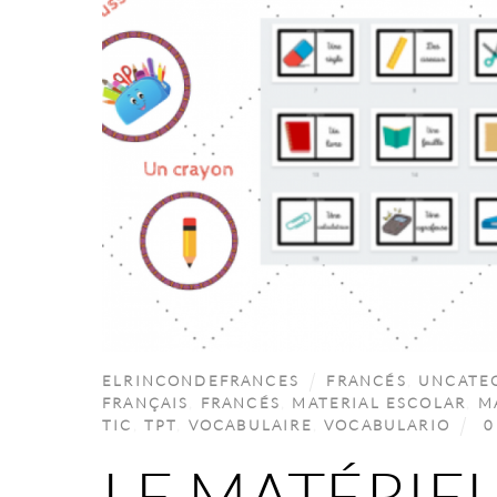
ELRINCONDEFRANCES
FRANCÉS
,
UNCATE
FRANÇAIS
,
FRANCÉS
,
MATERIAL ESCOLAR
,
M
TIC
,
TPT
,
VOCABULAIRE
,
VOCABULARIO
0
LE MATÉRIE