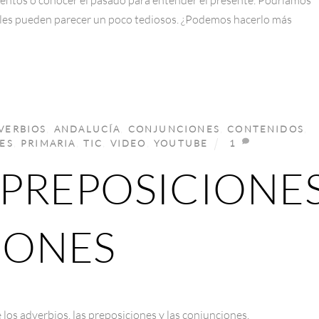
iales pueden parecer un poco tediosos. ¿Podemos hacerlo más
VERBIOS
,
ANDALUCÍA
,
CONJUNCIONES
,
CONTENIDOS
,
ES
,
PRIMARIA
,
TIC
,
VIDEO
,
YOUTUBE
1
 PREPOSICIONE
IONES
 los adverbios, las preposiciones y las conjunciones.