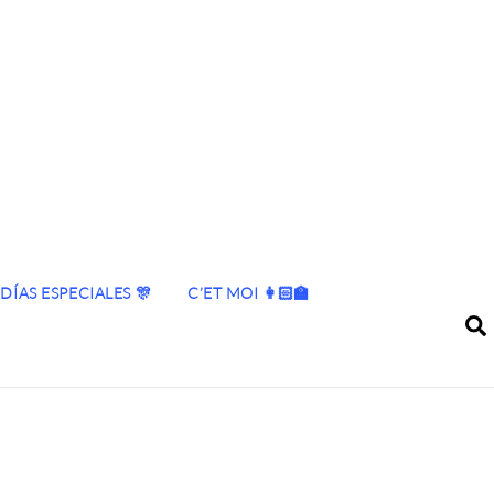
DÍAS ESPECIALES 🎊
C’ET MOI 👩🏻‍🏫