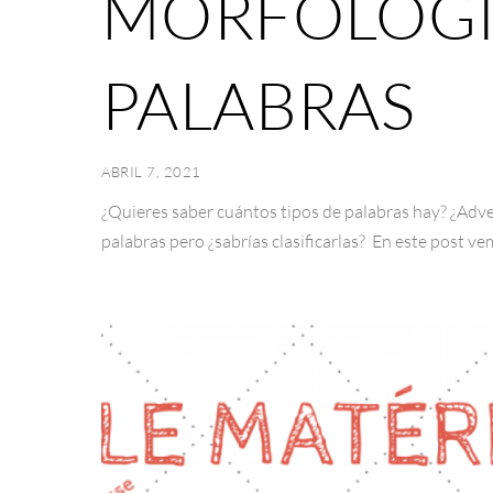
MORFOLÓGI
PALABRAS
ABRIL 7, 2021
¿Quieres saber cuántos tipos de palabras hay? ¿Ad
palabras pero ¿sabrías clasificarlas? En este post v