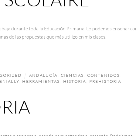
trabaja durante toda la Educación Primaria. Lo podemos enseñar co
unas de las propuestas que más utilizo en mis clases.
GORIZED
ANDALUCÍA
,
CIENCIAS
,
CONTENIDOS
,
ENIALLY
,
HERRAMIENTAS
,
HISTORIA
,
PREHISTORIA
,
ORIA
ientos o conocer el pasado para entender el presente. Podríamos