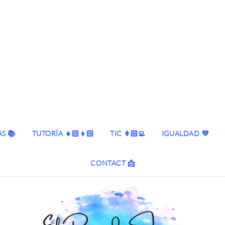
S 📚
TUTORÍA 👧🏻👦🏻
TIC 👩🏻‍💻
IGUALDAD 💜
CONTACT 📩