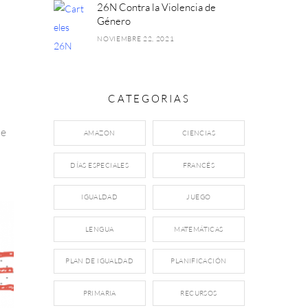
26N Contra la Violencia de
Género
NOVIEMBRE 22, 2021
CATEGORIAS
de
AMAZON
CIENCIAS
DÍAS ESPECIALES
FRANCÉS
IGUALDAD
JUEGO
LENGUA
MATEMÁTICAS
PLAN DE IGUALDAD
PLANIFICACIÓN
PRIMARIA
RECURSOS