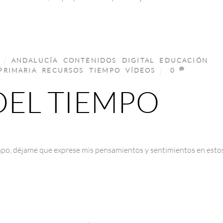
ANDALUCÍA
,
CONTENIDOS
,
DIGITAL
,
EDUCACIÓN
,
PRIMARIA
,
RECURSOS
,
TIEMPO
,
VÍDEOS
0
DEL TIEMPO
mpo, déjame que exprese mis pensamientos y sentimientos en esto