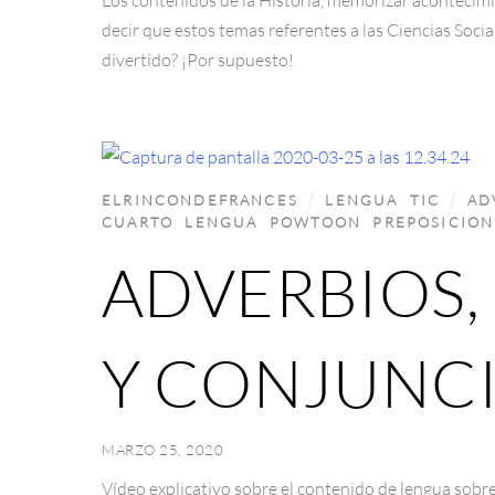
decir que estos temas referentes a las Ciencias Soc
divertido? ¡Por supuesto!
ELRINCONDEFRANCES
LENGUA
,
TIC
AD
CUARTO
,
LENGUA
,
POWTOON
,
PREPOSICION
ADVERBIOS,
Y CONJUNC
MARZO 25, 2020
Vídeo explicativo sobre el contenido de lengua sobre