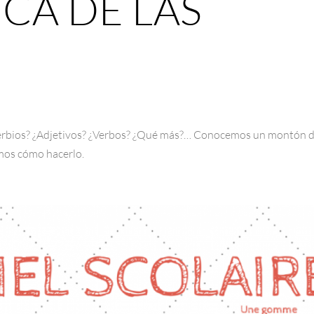
CA DE LAS
verbios? ¿Adjetivos? ¿Verbos? ¿Qué más?… Conocemos un montón 
emos cómo hacerlo.