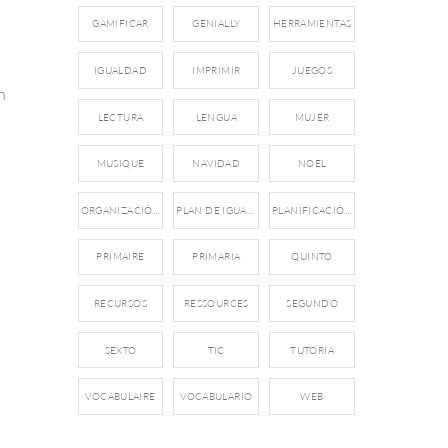
GAMIFICAR
GENIALLY
HERRAMIENTAS
IGUALDAD
IMPRIMIR
JUEGOS
n
LECTURA
LENGUA
MUJER
MUSIQUE
NAVIDAD
NOEL
ORGANIZACIÓN
PLAN DE IGUALDAD
PLANIFICACIÓN
PRIMAIRE
PRIMARIA
QUINTO
RECURSOS
RESSOURCES
SEGUNDO
SEXTO
TIC
TUTORÍA
VOCABULAIRE
VOCABULARIO
WEB