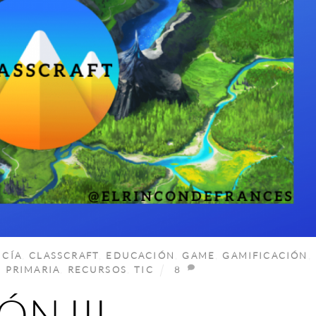
CÍA
,
CLASSCRAFT
,
EDUCACIÓN
,
GAME
,
GAMIFICACIÓN
,
,
PRIMARIA
,
RECURSOS
,
TIC
8
N III