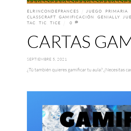
ELRINCONDEFRANCES
JUEGO
,
PRIMARIA
,
CLASSCRAFT
,
GAMIFICACIÓN
,
GENIALLY
,
JU
TAC
,
TIC
,
TICE
0
CARTAS GAM
SEPTIEMBRE 5, 2021
¿Tú también quieres gamificar tu aula? ¿Necesitas car