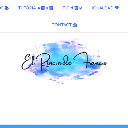
S 📚
TUTORÍA 👧🏻👦🏻
TIC 👩🏻‍💻
IGUALDAD 💜
CONTACT 📩