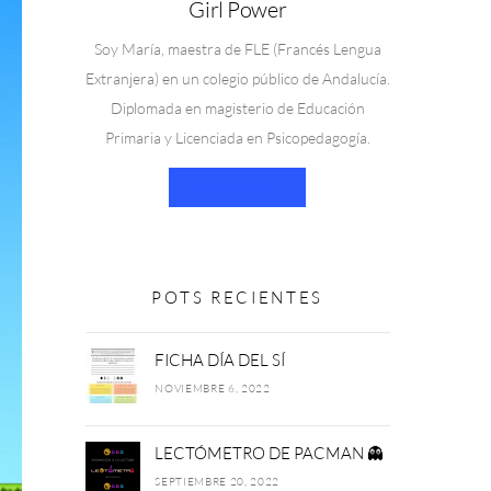
Girl Power
Soy María, maestra de FLE (Francés Lengua
Extranjera) en un colegio público de Andalucía.
Diplomada en magisterio de Educación
Primaria y Licenciada en Psicopedagogía.
LEER MÁS
POTS RECIENTES
FICHA DÍA DEL SÍ
NOVIEMBRE 6, 2022
LECTÓMETRO DE PACMAN 👻
SEPTIEMBRE 20, 2022