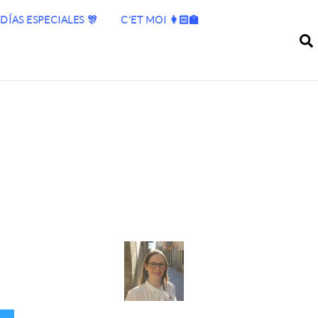
DÍAS ESPECIALES 🎊
C’ET MOI 👩🏻‍🏫