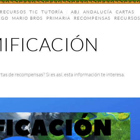
RECURSOS
,
TIC
,
TUTORÍA
ABJ
,
ANDALUCÍA
,
CARTAS
,
EGO
,
MARIO BROS
,
PRIMARIA
,
RECOMPENSAS
,
RECURSO
IFICACIÓN
tas de recompensas? Si es así, esta información te interesa.