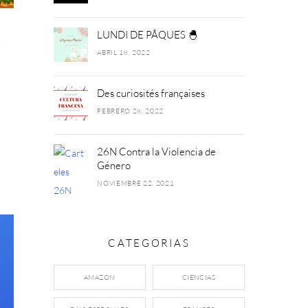
LUNDI DE PÂQUES 🐣
S
,
ABRIL 18, 2022
Des curiosités françaises
FEBRERO 28, 2022
26N Contra la Violencia de
Género
NOVIEMBRE 22, 2021
CATEGORIAS
AMAZON
CIENCIAS