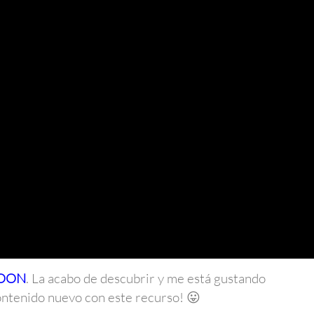
OON
. La acabo de descubrir y me está gustando
ntenido nuevo con este recurso! 😛