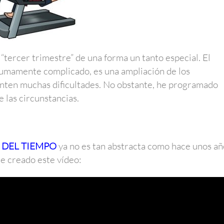
tercer trimestre” de una forma un tanto especial. El
sumamente complicado, es una ampliación de los
enten muchas dificultades. No obstante, he programado
e las circunstancias.
 DEL TIEMPO
ya no es tan abstracta como hace unos añ
he creado este vídeo: