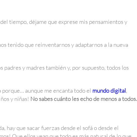
 del tiempo, déjame que exprese mis pensamientos y
s tenido que reinventarnos y adaptarnos a la nueva
los padres y madres también y, por supuesto, todos los
o porque… aunque me encanta todo el
mundo digital
,
iños y niñas!
No sabes cuánto les echo de menos a todos
, hay que sacar fuerzas desde el sofá o desde el
smos! Que ellos vean que todo es más natural de lo que