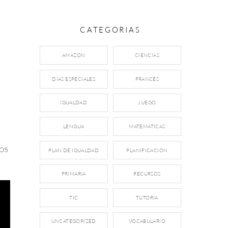
CATEGORIAS
AMAZON
CIENCIAS
DÍAS ESPECIALES
FRANCÉS
IGUALDAD
JUEGO
LENGUA
MATEMÁTICAS
os
PLAN DE IGUALDAD
PLANIFICACIÓN
PRIMARIA
RECURSOS
TIC
TUTORÍA
UNCATEGORIZED
VOCABULARIO