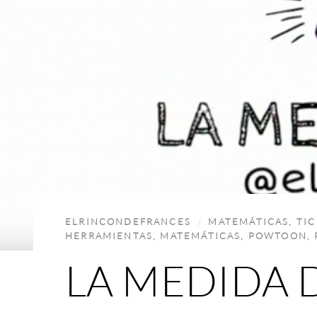
ELRINCONDEFRANCES
MATEMÁTICAS
,
TIC
HERRAMIENTAS
,
MATEMÁTICAS
,
POWTOON
,
LA MEDIDA 