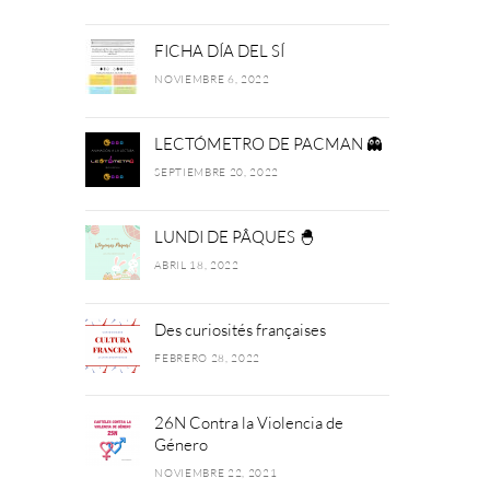
FICHA DÍA DEL SÍ
NOVIEMBRE 6, 2022
LECTÓMETRO DE PACMAN 👻
SEPTIEMBRE 20, 2022
LUNDI DE PÂQUES 🐣
ABRIL 18, 2022
Des curiosités françaises
FEBRERO 28, 2022
26N Contra la Violencia de
Género
NOVIEMBRE 22, 2021