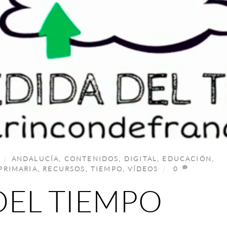
ANDALUCÍA
,
CONTENIDOS
,
DIGITAL
,
EDUCACIÓN
,
PRIMARIA
,
RECURSOS
,
TIEMPO
,
VÍDEOS
0
DEL TIEMPO