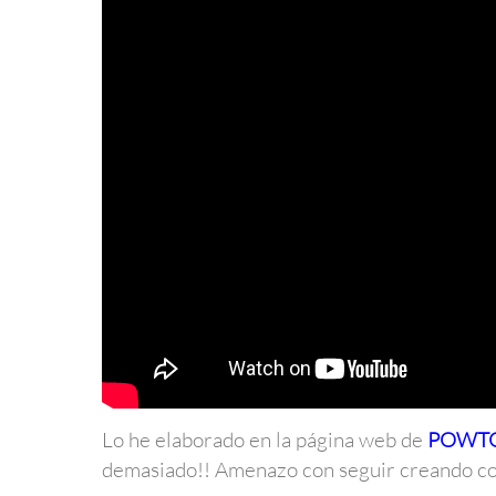
Lo he elaborado en la página web de
POWT
demasiado!! Amenazo con seguir creando co