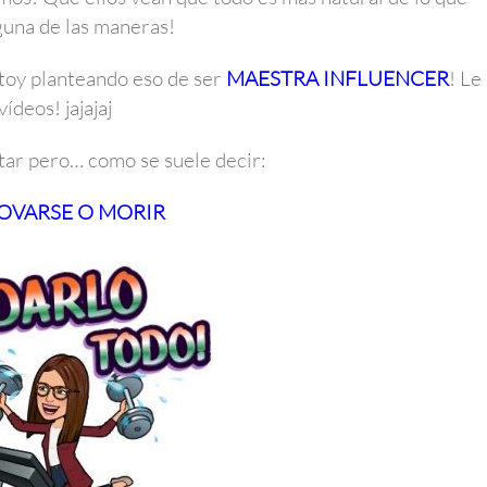
guna de las maneras!
stoy planteando eso de ser
MAESTRA INFLUENCER
! Le
ídeos! jajajaj
ar pero… como se suele decir:
OVARSE O MORIR