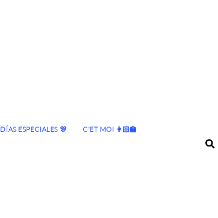
DÍAS ESPECIALES 🎊
C’ET MOI 👩🏻‍🏫