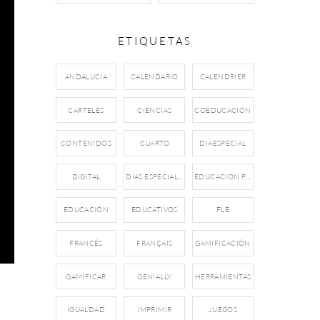
ETIQUETAS
ANDALUCÍA
CALENDARIO
CALENDRIER
CARTELES
CIENCIAS
COEDUCACIÓN
CONTENIDOS
CUARTO
DIAESPECIAL
DIGITAL
DÍAS ESPECIALES
EDUCACION PRIMARIA
EDUCACIÓN
EDUCATIVOS
FLE
FRANCÉS
FRANÇAIS
GAMIFICACIÓN
GAMIFICAR
GENIALLY
HERRAMIENTAS
IGUALDAD
IMPRIMIR
JUEGOS