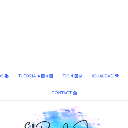
S 📚
TUTORÍA 👧🏻👦🏻
TIC 👩🏻‍💻
IGUALDAD 💜
CONTACT 📩