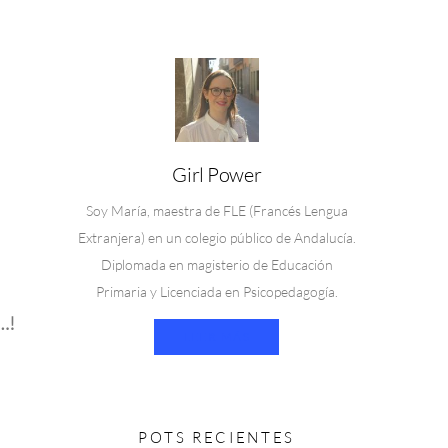
Girl Power
Soy María, maestra de FLE (Francés Lengua
Extranjera) en un colegio público de Andalucía.
Diplomada en magisterio de Educación
Primaria y Licenciada en Psicopedagogía.
…!
LEER MÁS
POTS RECIENTES