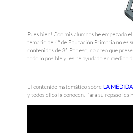
Pues bien! Con mis alumnos he empezado el “
temario de 4º de Educación Primaria no es 
contenidos de 3º. Por eso, no creo que pres
todo lo posible y les he ayudado en medida d
El contenido matemático sobre
LA MEDIDA
y todos ellos la conocen. Para su repaso les 