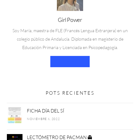
Girl Power
Soy María, maestra de FLE (Francés Lengua Extranjera) en un
colegio público de Andalucía. Diplomada en magisterio de
Educación Primaria y Licenciada en Psicopedagogía.
LEER MÁS
POTS RECIENTES
FICHA DÍA DEL SÍ
NOVIEMBRE 6, 2022
LECTÓMETRO DE PACMAN 👻