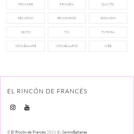
PRIMAIRE
PRIMARIA
QUINTO
RECURSOS
RESSOURCES
SEGUNDO
SEXTO
TIC
TUTORÍA
VOCABULAIRE
VOCABULARIO
WEB
EL RINCÓN DE FRANCÉS
©
El Rincón de Francés
2026
By
SergioBaltanas