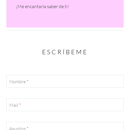
¡Me encantaría saber de ti!
ESCRÍBEME
Nombre
*
Mail
*
Asuntos
*