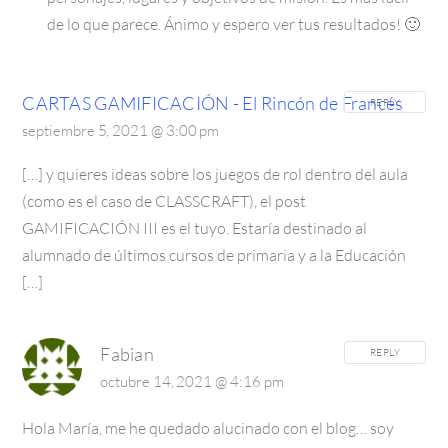
de lo que parece. Ánimo y espero ver tus resultados! 🙂
CARTAS GAMIFICACIÓN - El Rincón de Francés
REPLY
septiembre 5, 2021 @ 3:00 pm
[…] y quieres ideas sobre los juegos de rol dentro del aula
(como es el caso de CLASSCRAFT), el post
GAMIFICACIÓN III es el tuyo. Estaría destinado al
alumnado de últimos cursos de primaria y a la Educación
[…]
Fabian
REPLY
octubre 14, 2021 @ 4:16 pm
Hola María,
me he quedado alucinado con el blog… soy