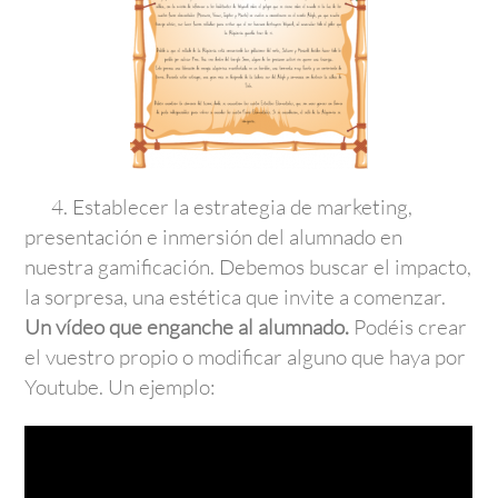
4. Establecer la estrategia de marketing,
presentación e inmersión del alumnado en
nuestra gamificación. Debemos buscar el impacto,
la sorpresa, una estética que invite a comenzar.
Un vídeo que enganche al alumnado.
Podéis crear
el vuestro propio o modificar alguno que haya por
Youtube. Un ejemplo: