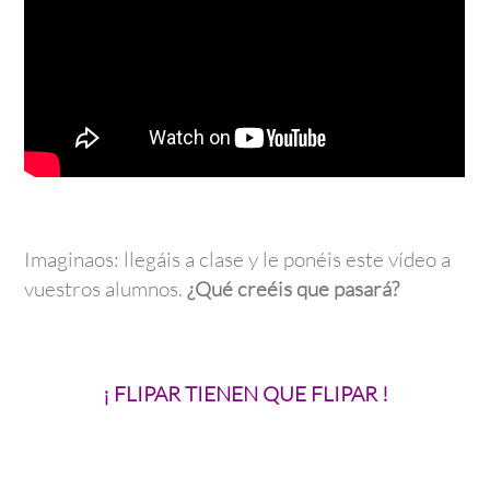
Imaginaos: llegáis a clase y le ponéis este vídeo a
vuestros alumnos.
¿Qué creéis que pasará?
¡ FLIPAR TIENEN QUE FLIPAR !