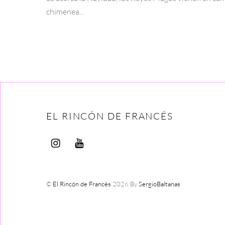
chimenea…
EL RINCÓN DE FRANCÉS
©
El Rincón de Francés
2026
By
SergioBaltanas