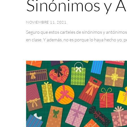
Sinónimos y 
NOVIEMBRE 11, 2021
Seguro que estos carteles de sinónimos y antónimos
en clase. Y además, no es porque lo haya hecho yo, p