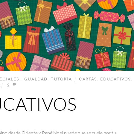
ECIALES
,
IGUALDAD
,
TUTORÍA
CARTAS
,
EDUCATIVOS
,
2
UCATIVOS
mino desde Oriente y Papá Noel puede que se cuele por tu