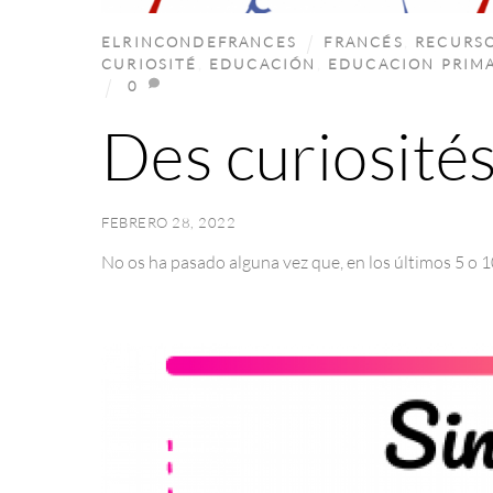
ELRINCONDEFRANCES
FRANCÉS
,
RECURS
CURIOSITÉ
,
EDUCACIÓN
,
EDUCACION PRIM
0
Des curiosités
FEBRERO 28, 2022
No os ha pasado alguna vez que, en los últimos 5 o 1