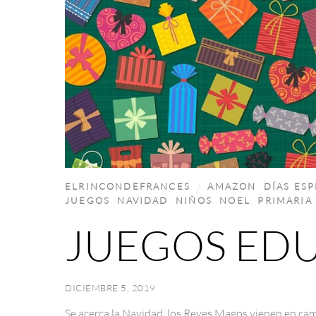
ELRINCONDEFRANCES
AMAZON
,
DÍAS ESP
JUEGOS
,
NAVIDAD
,
NIÑOS
,
NOEL
,
PRIMARIA
JUEGOS ED
DICIEMBRE 5, 2019
Se acerca la Navidad, los Reyes Magos vienen en ca