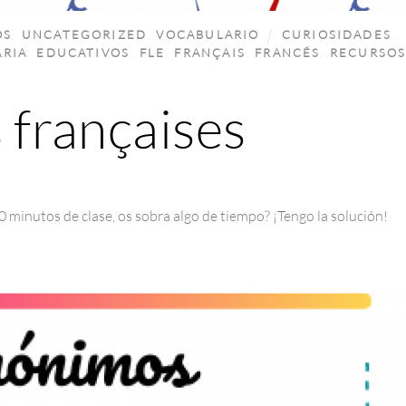
OS
,
UNCATEGORIZED
,
VOCABULARIO
CURIOSIDADES
,
ARIA
,
EDUCATIVOS
,
FLE
,
FRANÇAIS
,
FRANCÉS
,
RECURSO
 françaises
0 minutos de clase, os sobra algo de tiempo? ¡Tengo la solución!