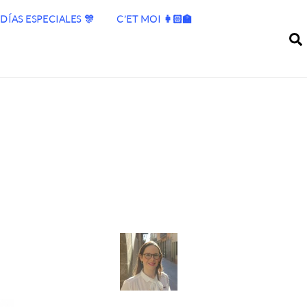
DÍAS ESPECIALES 🎊
C’ET MOI 👩🏻‍🏫