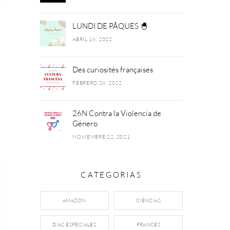
LUNDI DE PÂQUES 🐣
S
ABRIL 18, 2022
Des curiosités françaises
FEBRERO 28, 2022
26N Contra la Violencia de
Género
NOVIEMBRE 22, 2021
CATEGORIAS
AMAZON
CIENCIAS
DÍAS ESPECIALES
FRANCÉS