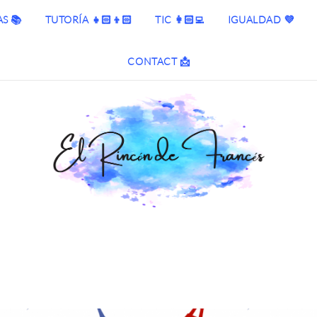
S 📚
TUTORÍA 👧🏻👦🏻
TIC 👩🏻‍💻
IGUALDAD 💜
CONTACT 📩