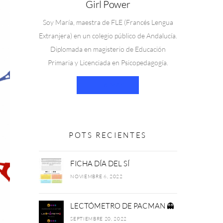
Girl Power
Soy María, maestra de FLE (Francés Lengua
Extranjera) en un colegio público de Andalucía.
Diplomada en magisterio de Educación
Primaria y Licenciada en Psicopedagogía.
LEER MÁS
POTS RECIENTES
FICHA DÍA DEL SÍ
NOVIEMBRE 6, 2022
LECTÓMETRO DE PACMAN 👻
SEPTIEMBRE 20, 2022