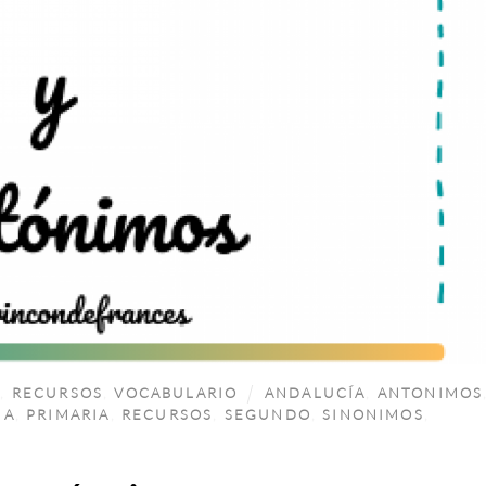
A
,
RECURSOS
,
VOCABULARIO
ANDALUCÍA
,
ANTONIMOS
UA
,
PRIMARIA
,
RECURSOS
,
SEGUNDO
,
SINONIMOS
,