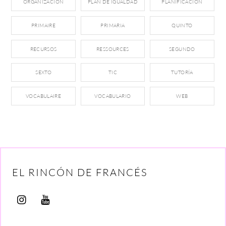
ORGANIZACIÓN
PLAN DE IGUALDAD
PLANIFICACIÓN
PRIMAIRE
PRIMARIA
QUINTO
RECURSOS
RESSOURCES
SEGUNDO
SEXTO
TIC
TUTORÍA
VOCABULAIRE
VOCABULARIO
WEB
EL RINCÓN DE FRANCÉS