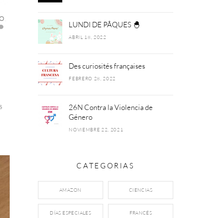
O
,
LUNDI DE PÂQUES 🐣
ABRIL 18, 2022
Des curiosités françaises
FEBRERO 28, 2022
s
26N Contra la Violencia de
Género
NOVIEMBRE 22, 2021
CATEGORIAS
AMAZON
CIENCIAS
DÍAS ESPECIALES
FRANCÉS