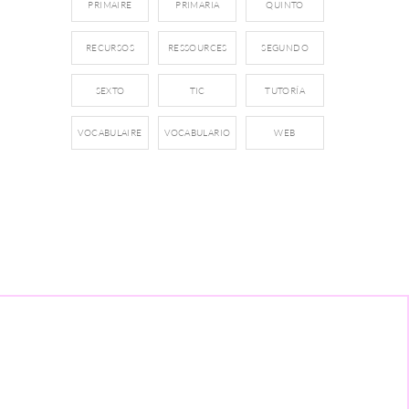
PRIMAIRE
PRIMARIA
QUINTO
RECURSOS
RESSOURCES
SEGUNDO
SEXTO
TIC
TUTORÍA
VOCABULAIRE
VOCABULARIO
WEB