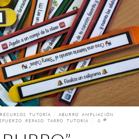
RECURSOS
,
TUTORÍA
ABURRO
,
AMPLIACIÓN
,
EFUERZO
,
REPASO
,
TARRO
,
TUTORÍA
0