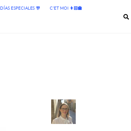
DÍAS ESPECIALES 🎊
C’ET MOI 👩🏻‍🏫