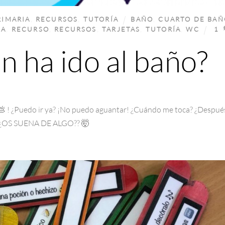
RIMARIA
,
RECURSOS
,
TUTORÍA
BAÑO
,
CUARTO DE BAÑ
IA
,
RECURSO
,
RECURSOS
,
TARJETAS
,
TUTORÍA
,
WC
1
n ha ido al baño?
 💩 ! ¿Puedo ir ya? ¡No puedo aguantar! ¿Cuándo me toca? ¿Despué
… ¿¿OS SUENA DE ALGO?? 🤯