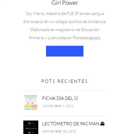
Girl Power
Soy María, maestra de FLE (Francés Lengua
Extranjera) en un colegio público de Andalucía.
Diplomada en magisterio de Educación
Primaria y Licenciada en Psicopedagogía.
LEER MÁS
POTS RECIENTES
FICHA DÍA DEL SÍ
NOVIEMBRE 6, 2022
LECTÓMETRO DE PACMAN 👻
SEPTIEMBRE 20, 2022