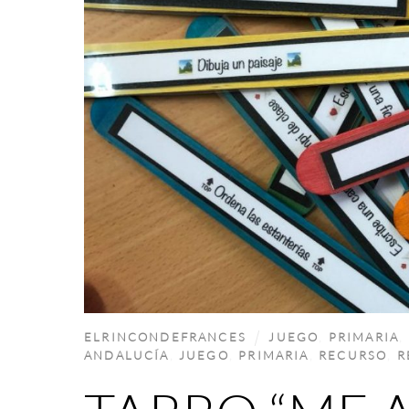
ELRINCONDEFRANCES
JUEGO
,
PRIMARIA
,
ANDALUCÍA
,
JUEGO
,
PRIMARIA
,
RECURSO
,
R