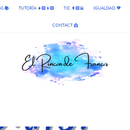
S 📚
TUTORÍA 👧🏻👦🏻
TIC 👩🏻‍💻
IGUALDAD 💜
CONTACT 📩