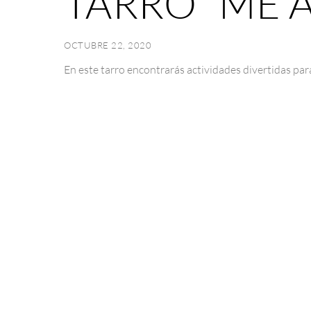
TARRO “ME 
OCTUBRE 22, 2020
En este tarro encontrarás actividades divertidas p