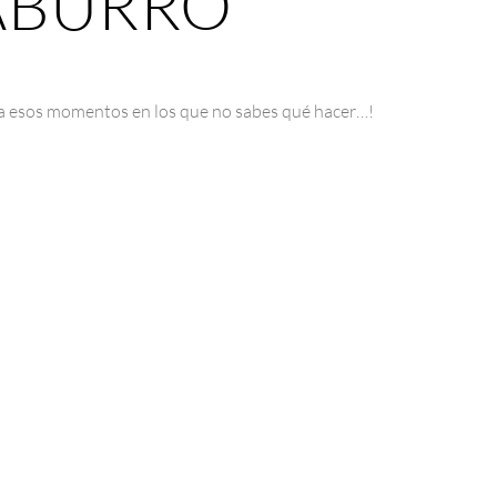
ABURRO”
ara esos momentos en los que no sabes qué hacer…!