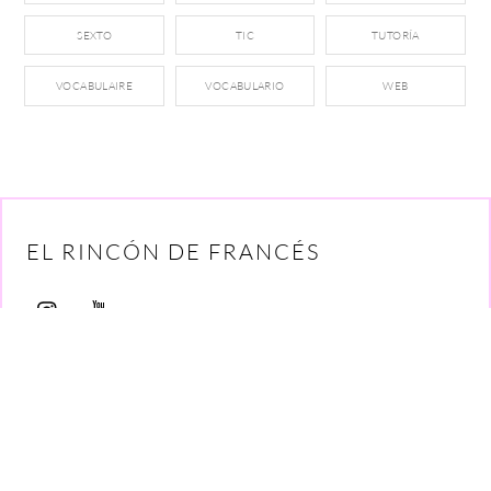
SEXTO
TIC
TUTORÍA
VOCABULAIRE
VOCABULARIO
WEB
EL RINCÓN DE FRANCÉS
Back
To
Top
©
El Rincón de Francés
2026
By
SergioBaltanas