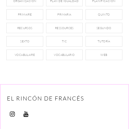
ORGANIZACIÓN
PLAN DE IGUALDAD
PLANIFICACIÓN
PRIMAIRE
PRIMARIA
QUINTO
RECURSOS
RESSOURCES
SEGUNDO
SEXTO
TIC
TUTORÍA
VOCABULAIRE
VOCABULARIO
WEB
EL RINCÓN DE FRANCÉS