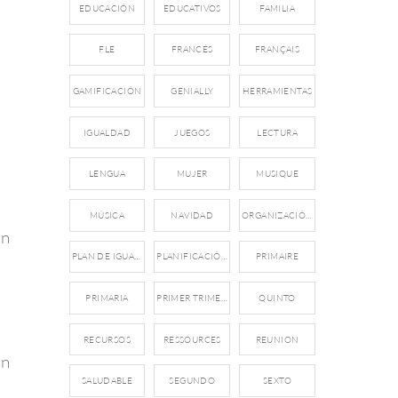
EDUCACIÓN
EDUCATIVOS
FAMILIA
FLE
FRANCÉS
FRANÇAIS
GAMIFICACIÓN
GENIALLY
HERRAMIENTAS
IGUALDAD
JUEGOS
LECTURA
LENGUA
MUJER
MUSIQUE
MÚSICA
NAVIDAD
ORGANIZACIÓN
un
PLAN DE IGUALDAD
PLANIFICACIÓN
PRIMAIRE
PRIMARIA
PRIMER TRIMESTRE
QUINTO
RECURSOS
RESSOURCES
REUNION
an
SALUDABLE
SEGUNDO
SEXTO