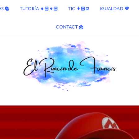
S 📚
TUTORÍA 👧🏻👦🏻
TIC 👩🏻‍💻
IGUALDAD 💜
CONTACT 📩