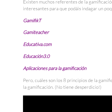
Existen muchos referentes de la gamificació
interesantes para que podáis indagar un poq
GamifikT
Gamiteacher
Educativa.com
Educación3.0
Aplicaciones para la gamificación
Pero, cuáles son los 8 principios de la gami
la gamificación. (No tiene desperdicio!)