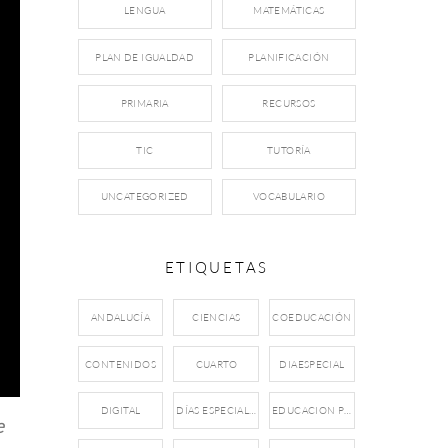
LENGUA
MATEMÁTICAS
PLAN DE IGUALDAD
PLANIFICACIÓN
PRIMARIA
RECURSOS
TIC
TUTORÍA
UNCATEGORIZED
VOCABULARIO
ETIQUETAS
ANDALUCÍA
CIENCIAS
COEDUCACIÓN
CONTENIDOS
CUARTO
DIAESPECIAL
DIGITAL
DÍAS ESPECIALES
EDUCACION PRIMARIA
e