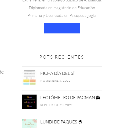
Extranjera) en un colegio público de Andalucía.
Diplomada en magisterio de Educación
Primaria y Licenciada en Psicopedagogía.
LEER MÁS
POTS RECIENTES
de
FICHA DÍA DEL SÍ
NOVIEMBRE 6, 2022
LECTÓMETRO DE PACMAN 👻
SEPTIEMBRE 20, 2022
LUNDI DE PÂQUES 🐣