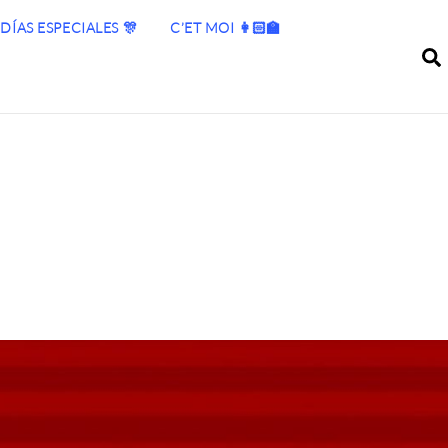
DÍAS ESPECIALES 🎊
C’ET MOI 👩🏻‍🏫