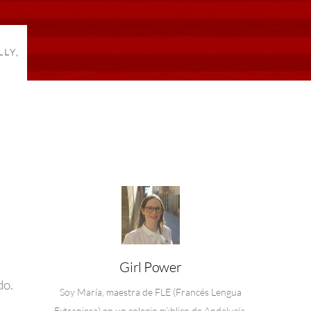
LLY
,
Girl Power
do.
Soy María, maestra de FLE (Francés Lengua