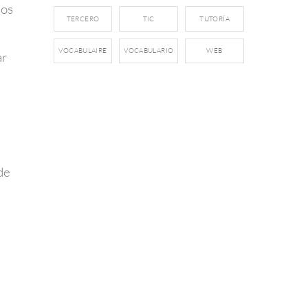
los
TERCERO
TIC
TUTORÍA
VOCABULAIRE
VOCABULARIO
WEB
ar
de