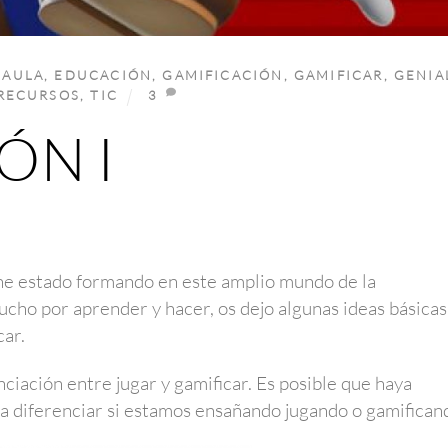
,
AULA
,
EDUCACIÓN
,
GAMIFICACIÓN
,
GAMIFICAR
,
GENIA
RECURSOS
,
TIC
3
ÓN I
he estado formando en este amplio mundo de la
cho por aprender y hacer, os dejo algunas ideas básicas
car.
iación entre jugar y gamificar. Es posible que haya
ta diferenciar si estamos ensañando jugando o gamifican