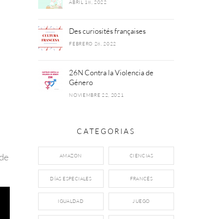
ABRIL 18, 2022
Des curiosités françaises
FEBRERO 28, 2022
26N Contra la Violencia de
Género
NOVIEMBRE 22, 2021
CATEGORIAS
 de
AMAZON
CIENCIAS
DÍAS ESPECIALES
FRANCÉS
IGUALDAD
JUEGO