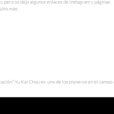
n, pero os dejo algunos enlaces de instagram y páginas
uito más:
ficación? Yu Kai Chou es uno de los pioneros en el campo