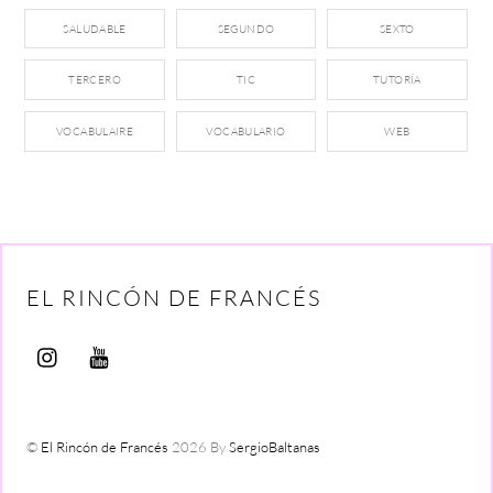
SALUDABLE
SEGUNDO
SEXTO
TERCERO
TIC
TUTORÍA
VOCABULAIRE
VOCABULARIO
WEB
EL RINCÓN DE FRANCÉS
©
El Rincón de Francés
2026
By
SergioBaltanas
Back