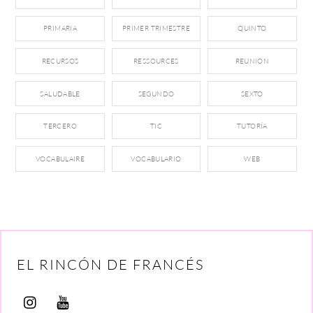
PRIMARIA
PRIMER TRIMESTRE
QUINTO
RECURSOS
RESSOURCES
REUNION
SALUDABLE
SEGUNDO
SEXTO
TERCERO
TIC
TUTORÍA
VOCABULAIRE
VOCABULARIO
WEB
EL RINCÓN DE FRANCÉS