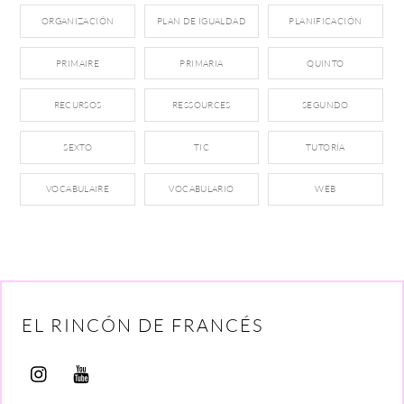
ORGANIZACIÓN
PLAN DE IGUALDAD
PLANIFICACIÓN
PRIMAIRE
PRIMARIA
QUINTO
RECURSOS
RESSOURCES
SEGUNDO
SEXTO
TIC
TUTORÍA
VOCABULAIRE
VOCABULARIO
WEB
EL RINCÓN DE FRANCÉS