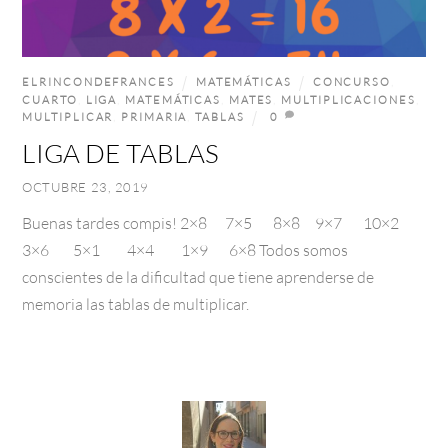
ELRINCONDEFRANCES
MATEMÁTICAS
CONCURSO
,
CUARTO
,
LIGA
,
MATEMÁTICAS
,
MATES
,
MULTIPLICACIONES
,
MULTIPLICAR
,
PRIMARIA
,
TABLAS
0
LIGA DE TABLAS
OCTUBRE 23, 2019
Buenas tardes compis! 2×8 7×5 8×8 9×7 10×2
3×6 5×1 4×4 1×9 6×8 Todos somos
conscientes de la dificultad que tiene aprenderse de
memoria las tablas de multiplicar.