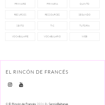
PRIMAIRE
PRIMARIA
QUINTO
RECURSOS
RESSOURCES
SEGUNDO
SEXTO
TIC
TUTORÍA
VOCABULAIRE
VOCABULARIO
WEB
EL RINCÓN DE FRANCÉS
©
El Rincón de Francés
2026
By
SergioBaltanas