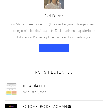
Girl Power
Soy María, maestra de FLE (Francés Lengua Extranjera) en un
colegio público de Andalucía. Diplomada en magisterio de
Educación Primaria y Licenciada en Psicopedagogía.
LEER MÁS
POTS RECIENTES
FICHA DÍA DEL SÍ
NOVIEMBRE 6, 2022
LECTÓMETRO DE PACMAN 👻