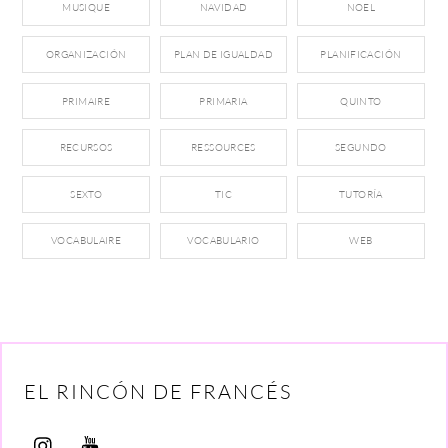
MUSIQUE
NAVIDAD
NOEL
ORGANIZACIÓN
PLAN DE IGUALDAD
PLANIFICACIÓN
PRIMAIRE
PRIMARIA
QUINTO
RECURSOS
RESSOURCES
SEGUNDO
SEXTO
TIC
TUTORÍA
VOCABULAIRE
VOCABULARIO
WEB
EL RINCÓN DE FRANCÉS