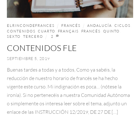
ELRINCONDEFRANCES
FRANCÉS
ANDALUCÍA
,
CICLOS
,
CONTENIDOS
,
CUARTO
,
FRANÇAIS
,
FRANCÉS
,
QUINTO
,
SEXTO
,
TERCERO
2
CONTENIDOS FLE
SEPTIEMBRE 5, 2019
Buenas tardes a todas y a todos, Como ya sabéis, la
reducción de nuestro horario de francés se ha hecho
vigente este curso. Mi indignación es poca… (nótese la
ironía). Si no pertenecéis a nuestra Comunidad Autónoma
o simplemente os interesa leer sobre el tema, adjunto un
enlace de las INSTRUCCIÓN 12/2019, DE 27 DE […]