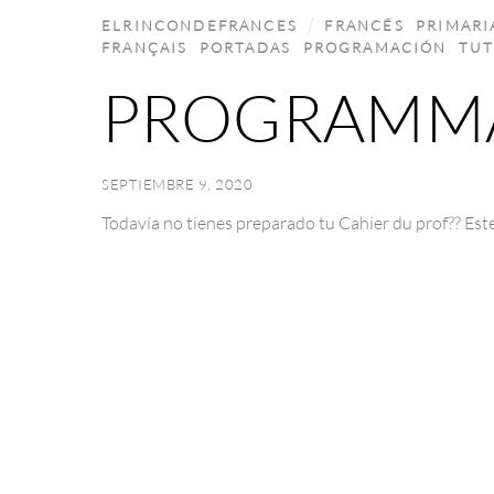
ELRINCONDEFRANCES
FRANCÉS
,
PRIMARI
FRANÇAIS
,
PORTADAS
,
PROGRAMACIÓN
,
TUT
PROGRAMMA
SEPTIEMBRE 9, 2020
Todavía no tienes preparado tu Cahier du prof?? Est