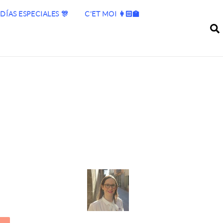
DÍAS ESPECIALES 🎊
C’ET MOI 👩🏻‍🏫