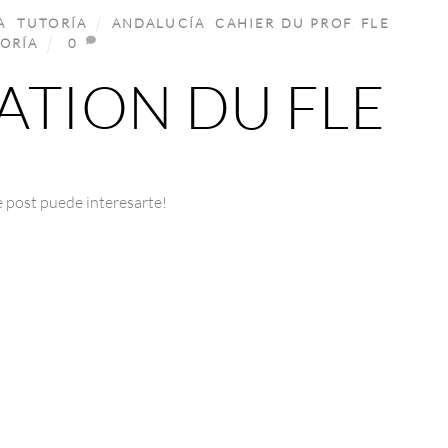
A
,
TUTORÍA
ANDALUCÍA
,
CAHIER DU PROF
,
FLE
,
ORÍA
0
TION DU FLE
e post puede interesarte!