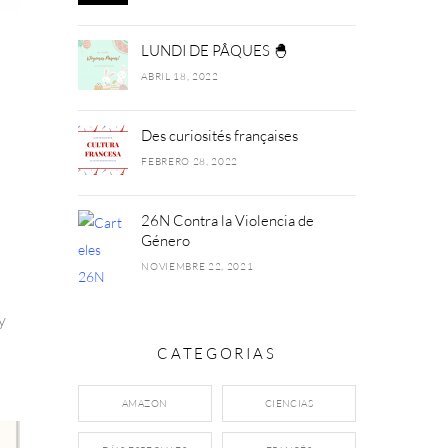
LUNDI DE PÂQUES 🐣
ABRIL 18, 2022
Des curiosités françaises
FEBRERO 28, 2022
26N Contra la Violencia de
Género
NOVIEMBRE 22, 2021
y
CATEGORIAS
AMAZON
CIENCIAS