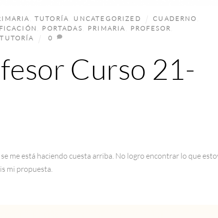
RIMARIA
,
TUTORÍA
,
UNCATEGORIZED
CUADERNO
,
FICACIÓN
,
PORTADAS
,
PRIMARIA
,
PROFESOR
,
TUTORÍA
0
fesor Curso 21-
 se me está haciendo cuesta arriba. No logro encontrar lo que esto
is mi propuesta.