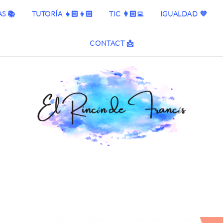
S 📚
TUTORÍA 👧🏻👦🏻
TIC 👩🏻‍💻
IGUALDAD 💜
CONTACT 📩