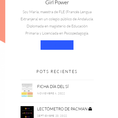
Girl Power
Soy María, maestra de FLE (Francés Lengua
Extranjera) en un colegio público de Andalucía.
Diplomada en magisterio de Educación
Primaria y Licenciada en Psicopedagogía.
LEER MÁS
POTS RECIENTES
FICHA DÍA DEL SÍ
NOVIEMBRE 6, 2022
LECTÓMETRO DE PACMAN 👻
SEPTIEMBRE 20, 2022