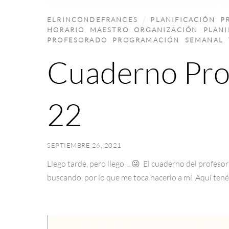
ELRINCONDEFRANCES
PLANIFICACIÓN
,
P
HORARIO
,
MAESTRO
,
ORGANIZACIÓN
,
PLANI
PROFESORADO
,
PROGRAMACIÓN
,
SEMANAL
,
Cuaderno Pro
22
SEPTIEMBRE 26, 2021
Llego tarde, pero llego… 😜 El cuaderno del profesor
buscando, por lo que me toca hacerlo a mí. Aquí tené