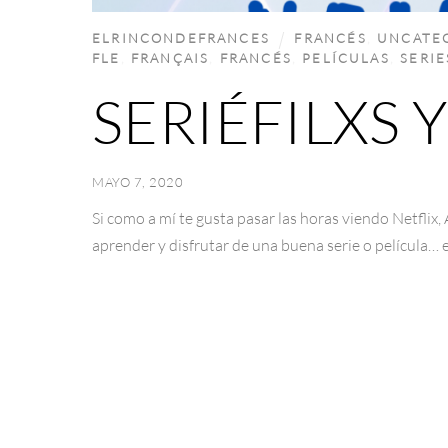
ELRINCONDEFRANCES
FRANCÉS
,
UNCATE
FLE
,
FRANÇAIS
,
FRANCÉS
,
PELÍCULAS
,
SERIE
SERIÉFILXS 
MAYO 7, 2020
Si como a mí te gusta pasar las horas viendo Netfli
aprender y disfrutar de una buena serie o película… e