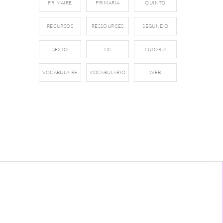
PRIMAIRE
PRIMARIA
QUINTO
RECURSOS
RESSOURCES
SEGUNDO
SEXTO
TIC
TUTORÍA
VOCABULAIRE
VOCABULARIO
WEB