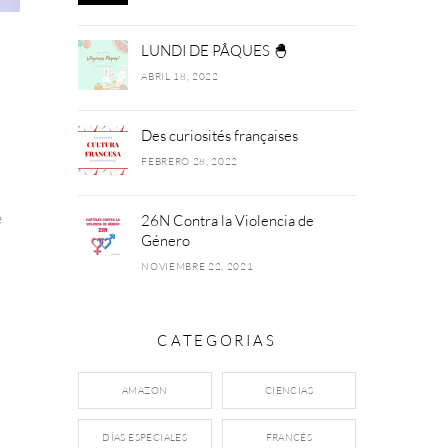
LUNDI DE PÂQUES 🐣
ABRIL 18, 2022
Des curiosités françaises
FEBRERO 28, 2022
e
26N Contra la Violencia de
Género
NOVIEMBRE 22, 2021
CATEGORIAS
AMAZON
CIENCIAS
DÍAS ESPECIALES
FRANCÉS