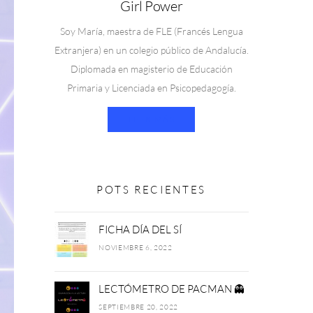
Girl Power
Soy María, maestra de FLE (Francés Lengua
Extranjera) en un colegio público de Andalucía.
Diplomada en magisterio de Educación
Primaria y Licenciada en Psicopedagogía.
LEER MÁS
POTS RECIENTES
FICHA DÍA DEL SÍ
NOVIEMBRE 6, 2022
LECTÓMETRO DE PACMAN 👻
SEPTIEMBRE 20, 2022