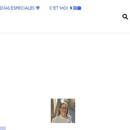
DÍAS ESPECIALES 🎊
C’ET MOI 👩🏻‍🏫