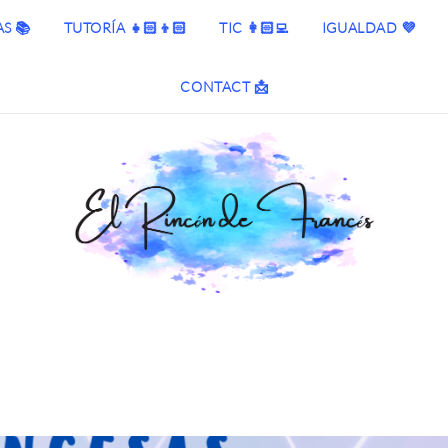
S 📚
TUTORÍA 👧🏻👦🏻
TIC 👩🏻‍💻
IGUALDAD 💜
CONTACT 📩