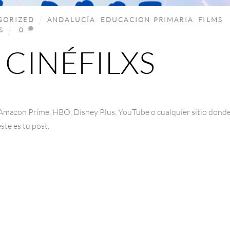
GORIZED
ANDALUCÍA
,
EDUCACION PRIMARIA
,
FILMS
,
S
0
Y CINÉFILXS
x, Amazon Prime, HBO, Disney Plus, YouTube o cualquier sitio dond
ste es tu post.