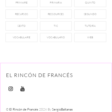
PRIMAIRE
PRIMARIA
QUINTO
RECURSOS
RESSOURCES
SEGUNDO
SEXTO
TIC
TUTORÍA
VOCABULAIRE
VOCABULARIO
WEB
EL RINCÓN DE FRANCÉS
©
El Rincón de Francés
2026
By
SergioBaltanas