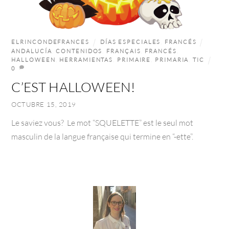
ELRINCONDEFRANCES
DÍAS ESPECIALES
,
FRANCÉS
ANDALUCÍA
,
CONTENIDOS
,
FRANÇAIS
,
FRANCÉS
,
HALLOWEEN
,
HERRAMIENTAS
,
PRIMAIRE
,
PRIMARIA
,
TIC
0
C’EST HALLOWEEN!
OCTUBRE 15, 2019
Le saviez vous? Le mot “SQUELETTE” est le seul mot
masculin de la langue française qui termine en “-ette”.