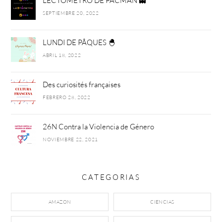
LECTÓMETRO DE PACMAN 👻
SEPTIEMBRE 20, 2022
LUNDI DE PÂQUES 🐣
ABRIL 18, 2022
Des curiosités françaises
FEBRERO 28, 2022
26N Contra la Violencia de Género
NOVIEMBRE 22, 2021
CATEGORIAS
AMAZON
CIENCIAS