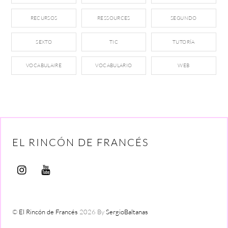
RECURSOS
RESSOURCES
SEGUNDO
SEXTO
TIC
TUTORÍA
VOCABULAIRE
VOCABULARIO
WEB
EL RINCÓN DE FRANCÉS
©
El Rincón de Francés
2026
By
SergioBaltanas