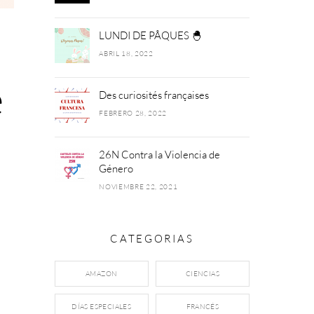
LUNDI DE PÂQUES 🐣
ABRIL 18, 2022
e
Des curiosités françaises
FEBRERO 28, 2022
26N Contra la Violencia de
Género
NOVIEMBRE 22, 2021
CATEGORIAS
AMAZON
CIENCIAS
DÍAS ESPECIALES
FRANCÉS