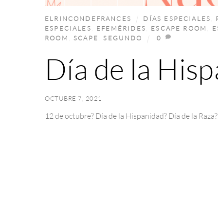
ELRINCONDEFRANCES
DÍAS ESPECIALES
,
ESPECIALES
,
EFEMÉRIDES
,
ESCAPE ROOM
,
E
ROOM
,
SCAPE
,
SEGUNDO
0
Día de la His
OCTUBRE 7, 2021
12 de octubre? Día de la Hispanidad? Día de la Raza?