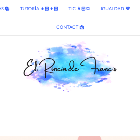
S 📚
TUTORÍA 👧🏻👦🏻
TIC 👩🏻‍💻
IGUALDAD 💜
CONTACT 📩