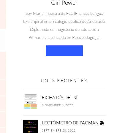
Girl Power
Soy María, maestra de FLE (Francés Lengua
Extranjera) en un colegio público de Andalucía.
Diplomada en magisterio de Educación
Primaria y Licenciada en Psicopedagogía.
LEER MÁS
POTS RECIENTES
FICHA DÍA DEL SÍ
NOVIEMBRE 6, 2022
LECTÓMETRO DE PACMAN 👻
SEPTIEMBRE 20, 2022