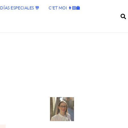
DÍAS ESPECIALES 🎊
C’ET MOI 👩🏻‍🏫