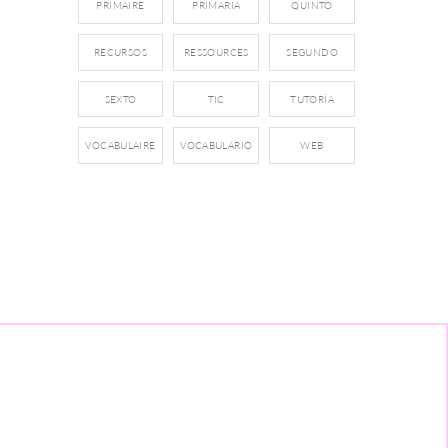
PRIMAIRE
PRIMARIA
QUINTO
RECURSOS
RESSOURCES
SEGUNDO
SEXTO
TIC
TUTORÍA
VOCABULAIRE
VOCABULARIO
WEB