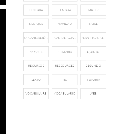
LECTURA
LENGUA
MUJER
MUSIQUE
NAVIDAD
NOEL
ORGANIZACIÓN
PLAN DE IGUALDAD
PLANIFICACIÓN
PRIMAIRE
PRIMARIA
QUINTO
RECURSOS
RESSOURCES
SEGUNDO
SEXTO
TIC
TUTORÍA
VOCABULAIRE
VOCABULARIO
WEB