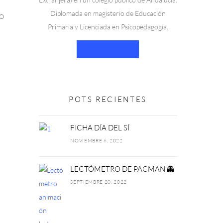
Extranjera) en un colegio público de Andalucía.
Diplomada en magisterio de Educación
no
Primaria y Licenciada en Psicopedagogía.
LEER MÁS
POTS RECIENTES
FICHA DÍA DEL SÍ
NOVIEMBRE 6, 2022
LECTÓMETRO DE PACMAN 👻
SEPTIEMBRE 20, 2022