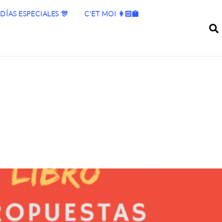
DÍAS ESPECIALES 🎊
C’ET MOI 👩🏻‍🏫