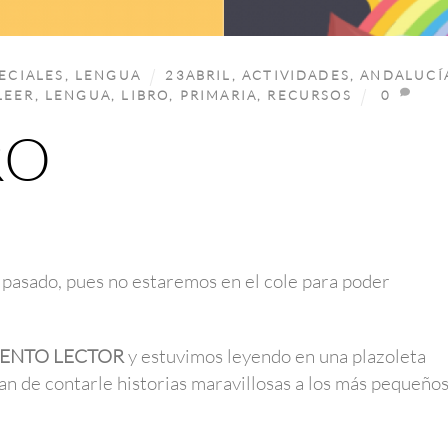
ECIALES
,
LENGUA
23ABRIL
,
ACTIVIDADES
,
ANDALUCÍ
LEER
,
LENGUA
,
LIBRO
,
PRIMARIA
,
RECURSOS
0
RO
so pasado, pues no estaremos en el cole para poder
ENTO LECTOR
y estuvimos leyendo en una plazoleta
n de contarle historias maravillosas a los más pequeños