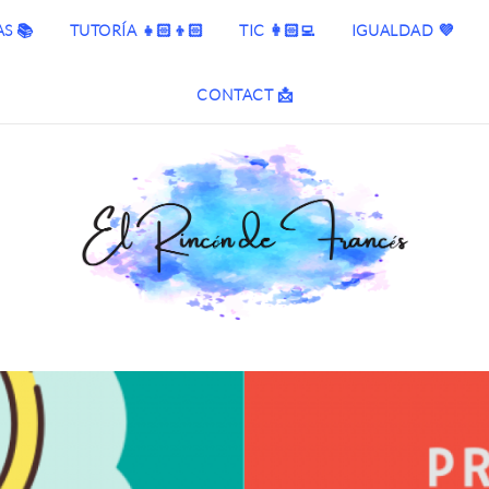
S 📚
TUTORÍA 👧🏻👦🏻
TIC 👩🏻‍💻
IGUALDAD 💜
CONTACT 📩