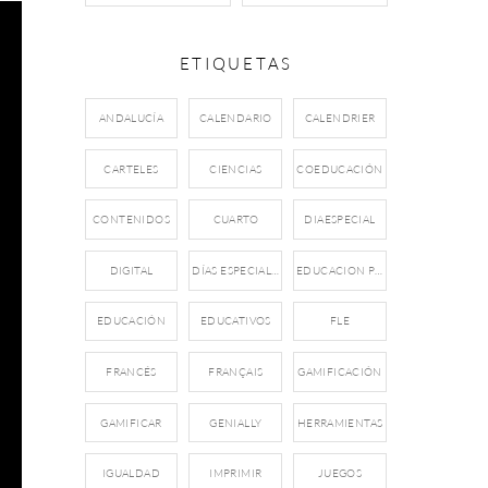
ETIQUETAS
ANDALUCÍA
CALENDARIO
CALENDRIER
CARTELES
CIENCIAS
COEDUCACIÓN
CONTENIDOS
CUARTO
DIAESPECIAL
DIGITAL
DÍAS ESPECIALES
EDUCACION PRIMARIA
EDUCACIÓN
EDUCATIVOS
FLE
FRANCÉS
FRANÇAIS
GAMIFICACIÓN
GAMIFICAR
GENIALLY
HERRAMIENTAS
IGUALDAD
IMPRIMIR
JUEGOS