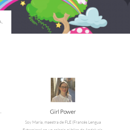
A
,
Girl Power
.
Soy María, maestra de FLE (Francés Lengua