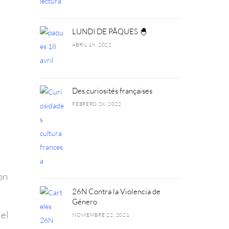
LUNDI DE PÂQUES 🐣
ABRIL 18, 2022
Des curiosités françaises
FEBRERO 28, 2022
.
on
26N Contra la Violencia de
Género
 el
NOVIEMBRE 22, 2021