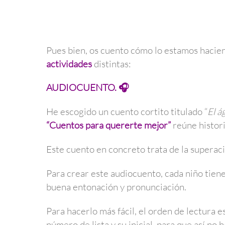
Pues bien, os cuento cómo lo estamos hacie
actividades
distintas:
AUDIOCUENTO. 🎧
He escogido un cuento cortito titulado “
El á
“Cuentos para quererte mejor”
reúne histori
Este cuento en concreto trata de la superaci
Para crear este audiocuento, cada niño tien
buena entonación y pronunciación.
Para hacerlo más fácil, el orden de lectura es 
número de lista y su inicial, para que así no 